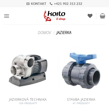
Skip
KONTAKT
+421 902 313 232
to
content
DOMOV
/
JAZIERKA
JAZIERKOVÁ TECHNIKA
STAVBA JAZIERKA
109 PRODUKTY
41 PRODUKTY