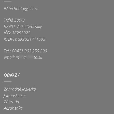
IN technology, s.r.o.
Tichá 580/9
92901 Veľké Dvorníky
IČO: 36253022
IČ DPH: SK2021711593
Tel.: 00421 903 259 399
email:
in
**
@
***
to.sk
ODKAZY
Záhradné jazierka
Japonské koi
Záhrada
Akvaristika