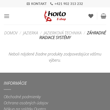
Skip
KONTAKT
+421 902 313 232
to
content
DOMOV
/
JAZIERKA
/
JAZIERKOVÁ TECHNIKA
/
ZÁHRADNÉ
RIADIACE SYSTÉMY
Neboli nájdené žiadne produkty zodpovedajúce vášmu
výberu.
INFORMÁCIE
Obchodné podmienky
Ochrana osobných údajov
Nákup na splátky Quatro