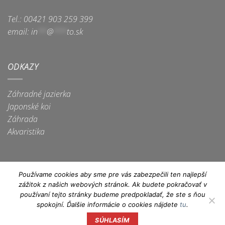
Tel.: 00421 903 259 399
email:
in
**
@
***
to.sk
ODKAZY
Záhradné jazierka
Japonské koi
Záhrada
Akvaristika
Používame cookies aby sme pre vás zabezpečili ten najlepší
zážitok z našich webových stránok. Ak budete pokračovať v
Apple
Dinners
Discover
Google
Maestro
MasterCard
Visa
používaní tejto stránky budeme predpokladať, že ste s ňou
Pay
Club
Pay
spokojní. Ďalšie informácie o cookies nájdete
tu
.
Visa
Electron
SÚHLASÍM