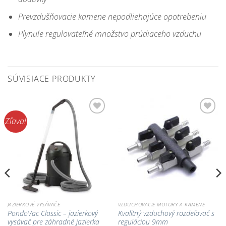
Prevzdušňovacie kamene nepodliehajúce opotrebeniu
Plynule regulovateľné množstvo prúdiaceho vzduchu
SÚVISIACE PRODUKTY
Zľava!
Pridať do
Pridať do
zoznamu
zoznamu
obľúbených!
obľúbených!
JAZIERKOVÉ VYSÁVAČE
VZDUCHOVACIE MOTORY A KAMENE
PondoVac Classic – jazierkový
Kvalitný vzduchový rozdeľovač s
vysávač pre záhradné jazierka
reguláciou 9mm