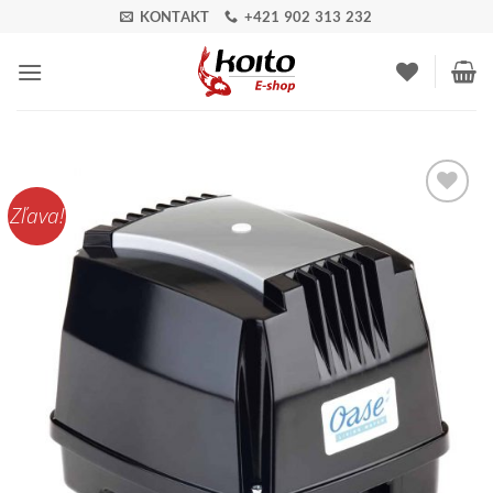
Skip
KONTAKT
+421 902 313 232
to
content
Zľava!
Pridať do
zoznamu
obľúbených!