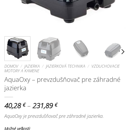
DOMOV
/
JAZIERKA
/
JAZIERKOVÁ TECHNIKA
/
VZDUCHOVACIE
MOTORY A KAMENE
AquaOxy – prevzdušňovač pre záhradné
jazierka
Price
40,28
–
231,89
€
€
range:
AquaOxy je prevzdušňovač pre záhradné jazierka.
40,28 €
through
Možné veľkosti: