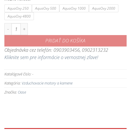
231,89 €
AquaOxy 250
AquaOxy 500
AquaOxy 1000
AquaOxy 2000
AquaOxy 4800
množstvo AquaOxy - prevzdušňovač pre záhradné jazierka
PRIDAŤ DO KOŠÍKA
Objednávka cez telefón: 0903903456, 0902313232
Kliknite sem pre informácie o vernostnej zľave!
Katalógové číslo:
-
Kategória:
Vzduchovacie motory a kamene
Značka:
Oase