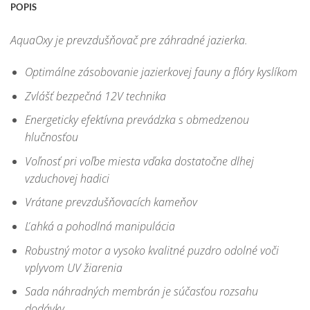
POPIS
AquaOxy je prevzdušňovač pre záhradné jazierka.
Optimálne zásobovanie jazierkovej fauny a flóry kyslíkom
Zvlášť bezpečná 12V technika
Energeticky efektívna prevádzka s obmedzenou
hlučnosťou
Voľnosť pri voľbe miesta vďaka dostatočne dlhej
vzduchovej hadici
Vrátane prevzdušňovacích kameňov
Ľahká a pohodlná manipulácia
Robustný motor a vysoko kvalitné puzdro odolné voči
vplyvom UV žiarenia
Sada náhradných membrán je súčasťou rozsahu
dodávky