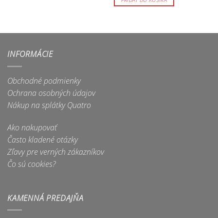
 €
INFORMÁCIE
Obchodné podmienky
Ochrana osobných údajov
Nákup na splátky Quatro
Ako nakupovať
Často kladené otázky
Zľavy pre verných zákazníkov
Čo sú cookies?
KAMENNÁ PREDAJŇA