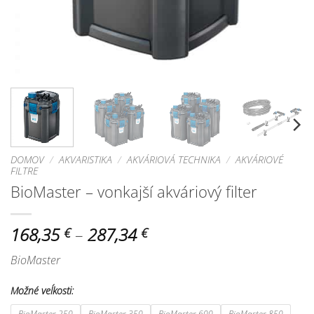
DOMOV
/
AKVARISTIKA
/
AKVÁRIOVÁ TECHNIKA
/
AKVÁRIOVÉ
FILTRE
BioMaster – vonkajší akváriový filter
Price
168,35
–
287,34
€
€
range:
BioMaster
168,35 €
through
Možné veĺkosti:
287,34 €
BioMaster 250
BioMaster 350
BioMaster 600
BioMaster 850