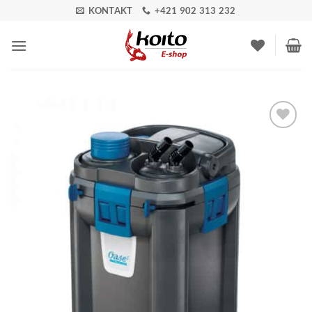
Skip
KONTAKT
+421 902 313 232
to
content
Pridať do
zoznamu
obľúbených!