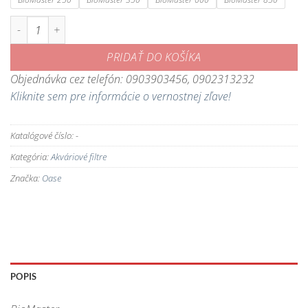
množstvo BioMaster - vonkajší akváriový filter
PRIDAŤ DO KOŠÍKA
Objednávka cez telefón: 0903903456, 0902313232
Kliknite sem pre informácie o vernostnej zľave!
Katalógové číslo:
-
Kategória:
Akváriové filtre
Značka:
Oase
POPIS