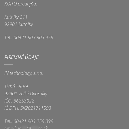
KOITO predajňa:
Kutniky 311
92901 Kutniky
Tel.: 00421 903 903 456
FIREMNÉ ÚDAJE
IN technology, s.r.o.
Tichá 580/9
92901 Veľké Dvorníky
IČO: 36253022
IČ DPH: SK2021711593
Tel.: 00421 903 259 399
email:
in
**
@
***
to.sk