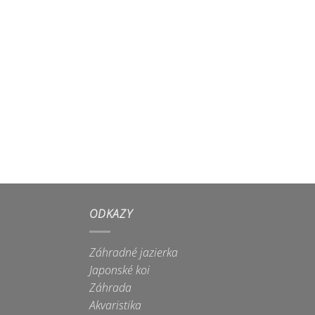
ODKAZY
Záhradné jazierka
Japonské koi
Záhrada
Akvaristika