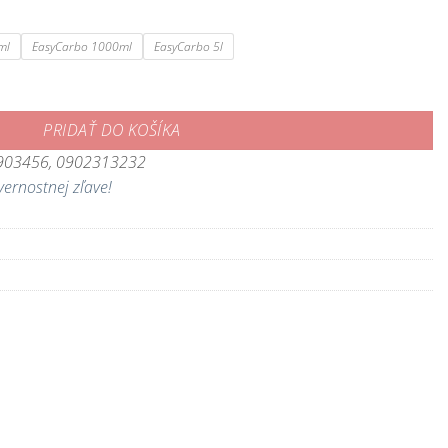
ml
EasyCarbo 1000ml
EasyCarbo 5l
ikové hnojivo pre akváriové rastliny
PRIDAŤ DO KOŠÍKA
3903456, 0902313232
vernostnej zľave!