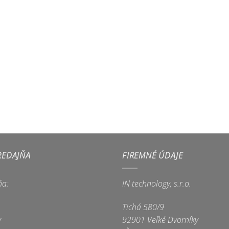
REDAJŇA
FIREMNÉ ÚDAJE
ňa:
IN technology, s.r.o.
Tichá 580/9
y
92901 Veľké Dvorníky