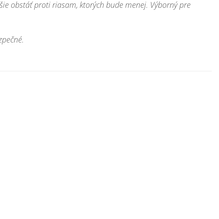
šie
obstáť
proti
riasam
,
ktorých bude
menej.
Výborný
pre
zpečné.