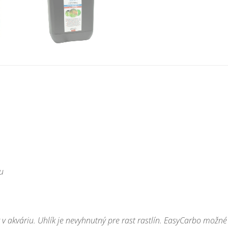
u
v akváriu
.
Uhlík
je
nevyhnutný pre rast
rastlín.
EasyCarbo
možné 