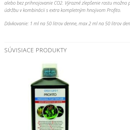
alebo
bez
prihnojovanie
CO2.
Výrazné
zlepšenie rastu
možno p
údržbu
v kombinácii
s extra
kompletným
hnojivom
Profito
.
Dávkovanie
: 1 ml
na 50
litrov
denne
, max
2 ml
na 50
litrov
den
SÚVISIACE PRODUKTY
Pridať do
zoznamu
obľúbených!