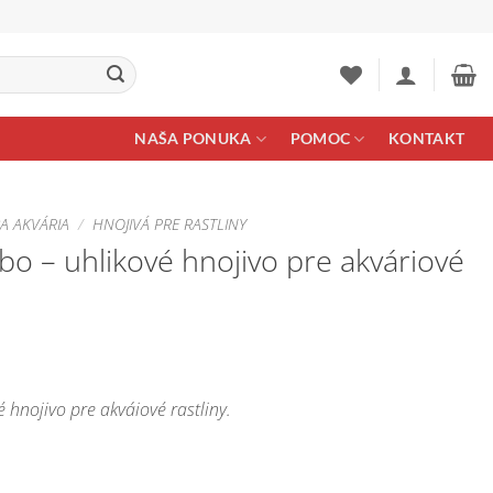
NAŠA PONUKA
POMOC
KONTAKT
A AKVÁRIA
/
HNOJIVÁ PRE RASTLINY
bo – uhlikové hnojivo pre akváriové
e:
é hnojivo pre akváiové rastliny.
€
ugh
0 €