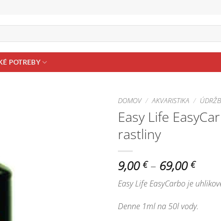
KÉ POTREBY
DOMOV
/
AKVARISTIKA
/
ÚDRŽB
Easy Life EasyCar
Pridať do
rastliny
zoznamu
obľúbených!
Price
9,00
–
69,00
€
€
rang
Easy Life EasyCarbo je uhlikov
9,00 
thro
Denne 1ml na 50l vody.
69,0