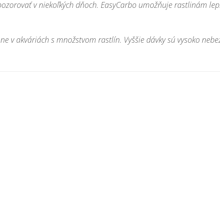
ozorovať
v niekoľkých
dňoch.
EasyCarbo
umožňuje
rastlinám
lep
ne v
akváriách
s
množstvom
rastlín.
Vyššie dávky
sú vysoko
nebe