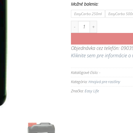
Možné balenia:
EasyCarbo 250ml
EasyCarbo 500
množstvo Easy Life EasyCarbo - uhl
Objednávka cez telefón: 090
Kliknite sem pre informácie o 
Katalógové číslo:
-
Kategória:
Hnojivá pre rastliny
Značka:
Easy Life