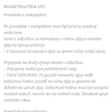
Montáž filtra Filtral UVC:
Prevádzka s vodopádom:
Pri prevádzke s vodopádom musí byť prístroj osadený
vodorovne.
Ventil s odbočkou sa namontuje s rúrkou dýzy a násadec
dýzy na výstup prístroja.
– V závislosti od násadca dýzy sa vytvorí určitý vodný obraz.
Pripojenie na druhý výstup ventila s odbočkou:
– Pripojenie hadice pre potôčik/chrlič vody.
– Filtral 3000/6000: Pri použití Venturiho dýzy veďte
vzduchovú hadicu pozdĺž na rúrku dýzy a upevnite do
držadla na upnutí dýzy. Vzduchová hadica musí byť schopná
nasávať vzduch, nesmie do nej vniknúť voda. Skrutkové spoje
utiahnite rukou.
Prevádzka bez vodopádu: