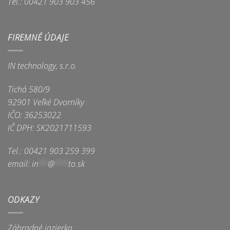
Tel.: 00421 903 903 456
FIREMNÉ ÚDAJE
IN technology, s.r.o.
Tichá 580/9
92901 Veľké Dvorníky
IČO: 36253022
IČ DPH: SK2021711593
Tel.: 00421 903 259 399
email:
in
**
@
***
to.sk
ODKAZY
Záhradné jazierka