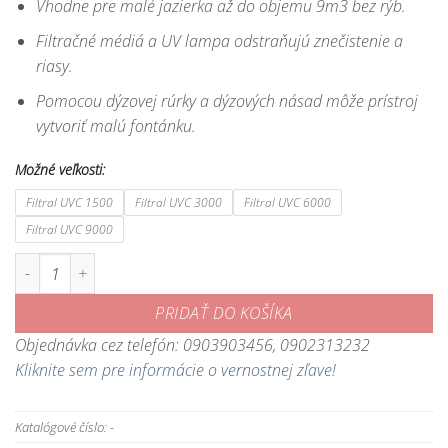
Vhodne pre malé jazierka až do objemu 9m3 bez rýb.
Filtračné médiá a UV lampa odstraňujú znečistenie a
riasy.
Pomocou dýzovej rúrky a dýzových násad môže prístroj
vytvoriť malú fontánku.
Možné veľkosti:
Filtral UVC 1500
Filtral UVC 3000
Filtral UVC 6000
Filtral UVC 9000
množstvo Filtral UVC - podvodný filter so zabudovanou UV lampou
PRIDAŤ DO KOŠÍKA
Objednávka cez telefón: 0903903456, 0902313232
Kliknite sem pre informácie o vernostnej zľave!
Katalógové číslo:
-