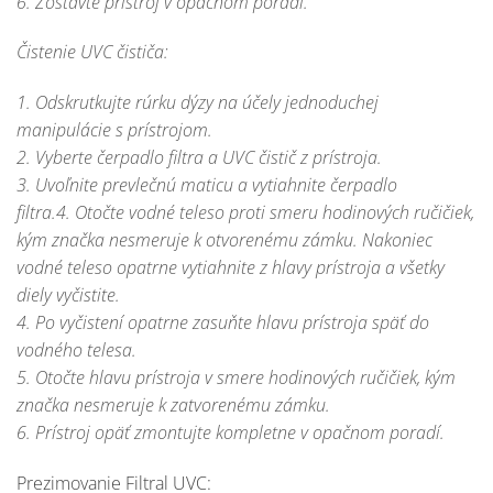
6. Zostavte prístroj v opačnom poradí.
Čistenie UVC čističa:
1. Odskrutkujte rúrku dýzy na účely jednoduchej
manipulácie s prístrojom.
2. Vyberte čerpadlo filtra a UVC čistič z prístroja.
3. Uvoľnite prevlečnú maticu a vytiahnite čerpadlo
filtra.4. Otočte vodné teleso proti smeru hodinových ručičiek,
kým značka nesmeruje k otvorenému zámku. Nakoniec
vodné teleso opatrne vytiahnite z hlavy prístroja a všetky
diely vyčistite.
4. Po vyčistení opatrne zasuňte hlavu prístroja späť do
vodného telesa.
5. Otočte hlavu prístroja v smere hodinových ručičiek, kým
značka nesmeruje k zatvorenému zámku.
6. Prístroj opäť zmontujte kompletne v opačnom poradí.
Prezimovanie Filtral UVC: