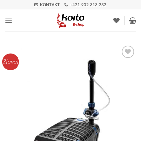
Skip
KONTAKT
+421 902 313 232
to
content
Zľava!
Pridať do
zoznamu
obľúbených!