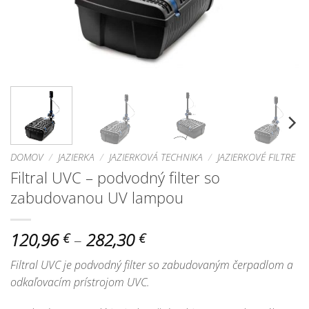
DOMOV
/
JAZIERKA
/
JAZIERKOVÁ TECHNIKA
/
JAZIERKOVÉ FILTRE
Filtral UVC – podvodný filter so
zabudovanou UV lampou
Price
120,96
–
282,30
€
€
range:
Filtral UVC je podvodný filter so zabudovaným čerpadlom a
120,96 €
odkaľovacím prístrojom UVC.
through
282,30 €