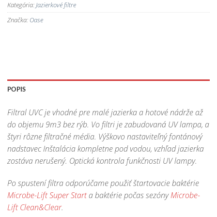
Kategória:
Jazierkové filtre
Značka:
Oase
POPIS
Filtral UVC je vhodné pre malé jazierka a hotové nádrže až
do objemu 9m3 bez rýb. Vo filtri je zabudovaná UV lampa, a
štyri rôzne filtračné média. Výškovo nastaviteľný fontánový
nadstavec Inštalácia kompletne pod vodou, vzhľad jazierka
zostáva nerušený. Optická kontrola funkčnosti UV lampy.
Po spustení filtra odporúčame použiť štartovacie baktérie
Microbe-Lift Super Start
a baktérie počas sezóny
Microbe-
Lift Clean&Clear
.