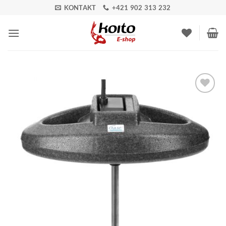
Skip
KONTAKT
+421 902 313 232
to
content
Pridať do
zoznamu
obľúbených!