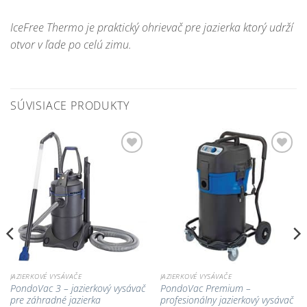
IceFree Thermo je praktický ohrievač pre jazierka ktorý udrží
otvor v ľade po celú zimu.
SÚVISIACE PRODUKTY
Pridať do
Pridať do
zoznamu
zoznamu
obľúbených!
obľúbených!
JAZIERKOVÉ VYSÁVAČE
JAZIERKOVÉ VYSÁVAČE
PondoVac 3 – jazierkový vysávač
PondoVac Premium –
pre záhradné jazierka
profesionálny jazierkový vysávač