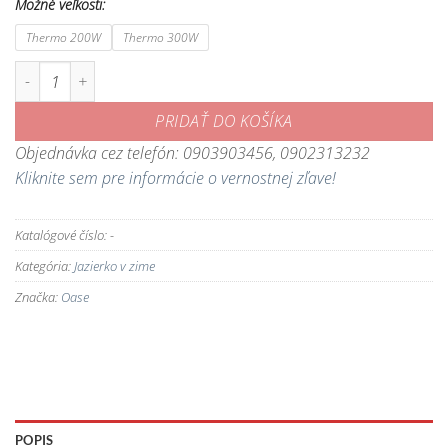
Možné veľkosti:
Thermo 200W
Thermo 300W
množstvo IceFree Thermo - rozmrazovač hladiny jazierka
PRIDAŤ DO KOŠÍKA
Objednávka cez telefón: 0903903456, 0902313232
Kliknite sem pre informácie o vernostnej zľave!
Katalógové číslo:
-
Kategória:
Jazierko v zime
Značka:
Oase
POPIS