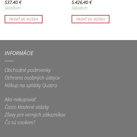
537,40
€
5.426,40
€
Skladom
Skladom
PRIDAŤ DO KOŠÍKA
PRIDAŤ DO KOŠÍKA
INFORMÁCIE
Obchodné podmienky
Ochrana osobných údajov
Nákup na splátky Quatro
Ako nakupovať
Často kladené otázky
Zľavy pre verných zákazníkov
Čo sú cookies?