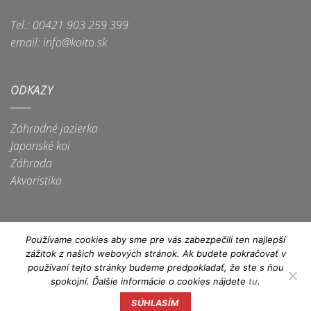
Tel.: 00421 903 259 399
email: info@koito.sk
ODKAZY
Záhradné jazierka
Japonské koi
Záhrada
Akvaristika
Používame cookies aby sme pre vás zabezpečili ten najlepší
zážitok z našich webových stránok. Ak budete pokračovať v
Apple
Dinners
Discover
Google
Maestro
MasterCard
Visa
používaní tejto stránky budeme predpokladať, že ste s ňou
Pay
Club
Pay
spokojní. Ďalšie informácie o cookies nájdete
tu
.
Visa
Electron
SÚHLASÍM
Copyright 2026 ©
IN technology, s.r.o.