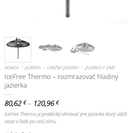
DOMOV
/
JAZIERKA
/
ÚDRŽBA JAZIERKA
/
JAZIERKO V ZIME
IceFree Thermo – rozmrazovač hladiny
jazierka
Price
80,62
–
120,96
€
€
range:
IceFree Thermo je praktický ohrievač pre jazierka ktorý udrží
80,62 €
otvor v ľade po celú zimu.
through
120,96 €