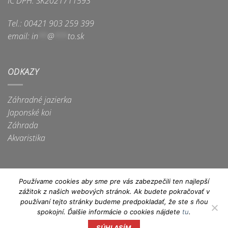
IČ DPH: SK2021711593
Tel.: 00421 903 259 399
email:
in
**
@
***
to.sk
ODKAZY
Záhradné jazierka
Japonské koi
Záhrada
Akvaristika
Používame cookies aby sme pre vás zabezpečili ten najlepší
zážitok z našich webových stránok. Ak budete pokračovať v
Apple
Dinners
Discover
Google
Maestro
MasterCard
Visa
používaní tejto stránky budeme predpokladať, že ste s ňou
Pay
Club
Pay
spokojní. Ďalšie informácie o cookies nájdete
tu
.
Visa
Electron
SÚHLASÍM