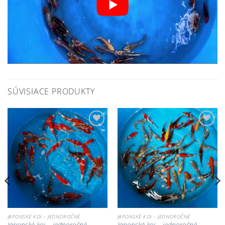
SÚVISIACE PRODUKTY
Pridať do
Pridať do
zoznamu
zoznamu
obľúbených!
obľúbených!
JAPONSKÉ KOI – JEDNOROČNÉ
JAPONSKÉ KOI – JEDNOROČNÉ
Japonské koi – jednoročné
Japonské koi – jednoročné