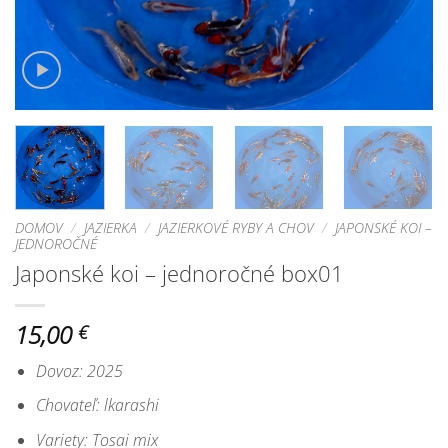
DOMOV
/
JAZIERKA
/
JAZIERKOVÉ RYBY A CHOV
/
JAPONSKÉ KOI –
JEDNOROČNÉ
Japonské koi – jednoročné box01
15,00
€
Dovoz: 2025
Chovateľ: lkarashi
Variety: Tosai mix