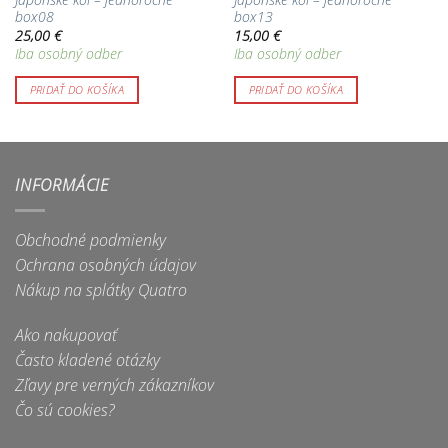
box08
box13
25,00
€
15,00
€
Iba osobný odber
Iba osobný odber
PRIDAŤ DO KOŠÍKA
PRIDAŤ DO KOŠÍKA
INFORMÁCIE
Obchodné podmienky
Ochrana osobných údajov
Nákup na splátky Quatro
Ako nakupovať
Často kladené otázky
Zľavy pre verných zákazníkov
Čo sú cookies?