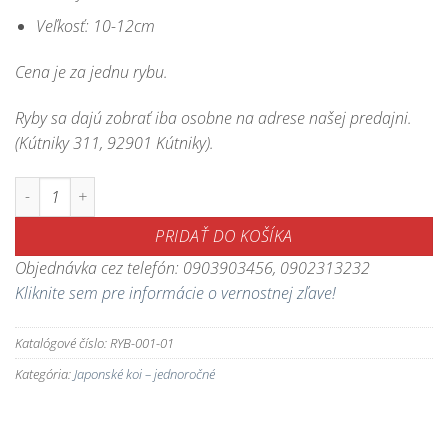
Veľkosť: 10-12cm
Cena je za jednu rybu.
Ryby sa dajú zobrať iba osobne na adrese našej predajni.
(Kútniky 311, 92901 Kútniky).
množstvo Japonské koi - jednoročné box01
PRIDAŤ DO KOŠÍKA
Objednávka cez telefón: 0903903456, 0902313232
Kliknite sem pre informácie o vernostnej zľave!
Katalógové číslo:
RYB-001-01
Kategória:
Japonské koi – jednoročné