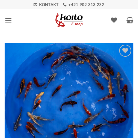
Skip
KONTAKT
+421 902 313 232
to
content
Pridať do
zoznamu
obľúbených!