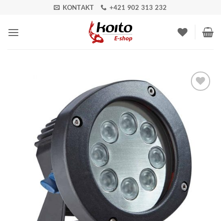
Skip
KONTAKT
+421 902 313 232
to
content
Pridať do
zoznamu
obľúbených!