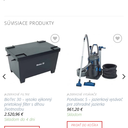
SÚVISIACE PRODUKTY
Pridať do
Pridať do
zoznamu
zoznamu
obľúbených!
obľúbených!
JAZIERKOVÉ FILTRE
JAZIERKOVÉ VYSÁVAČE
BioTec 30 – vysoko výkonný
Pondovac 5 – jazierkový vysávač
prietokový filter s dlhou
pre záhradné jazierka
životnosťou
961,20
€
2.520,96
€
Skladom
Skladom do 4 dni
PRIDAŤ DO KOŠÍKA