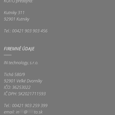
KOITO predajňa:
Kutniky 311
92901 Kutniky
Tel.: 00421 903 903 456
FIREMNÉ ÚDAJE
IN technology, s.r.o.
Tichá 580/9
92901 Veľké Dvorníky
IČO: 36253022
IČ DPH: SK2021711593
Tel.: 00421 903 259 399
email:
in
**
@
***
to.sk