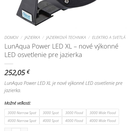
DOMOV
/
JAZIERKA
/
JAZIERKOVÁ TECHNIKA
/
ELEKTRO A SVETLÁ
LunAqua Power LED XL – nové výkonné
LED osvetlenie pre jazierka
252,05
€
LunAqua Power LED XL je nové výkonné LED osvetlenie pre
jazierka.
Možné veľkosti:
3000 Narrow Spot
3000 Spot
3000 Flood
3000 Wide Flood
4000 Narrow Spot
4000 Spot
4000 Flood
4000 Wide Flood
množstvo LunAqua Power LED XL - nové výkonné LED osvetlenie pre jaz