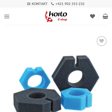
Skip
KONTAKT
+421 902 313 232
to
content
Pridať do
zoznamu
obľúbených!