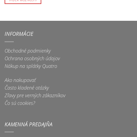
Tento
produkt
má
viacero
variantov.
INFORMÁCIE
Možnosti
si
Obchodné podmienky
môžete
Ochrana osobných údajov
vybrať
na
Nákup na splátky Quatro
stránke
produktu.
Ako nakupovať
Často kladené otázky
Zľavy pre verných zákazníkov
Čo sú cookies?
KAMENNÁ PREDAJŇA