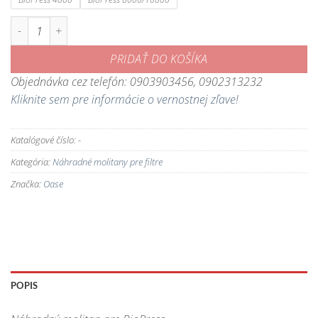
množstvo Náhradný molitan pre BioPress
PRIDAŤ DO KOŠÍKA
Objednávka cez telefón: 0903903456, 0902313232
Kliknite sem pre informácie o vernostnej zľave!
Katalógové číslo:
-
Kategória:
Náhradné molitany pre filtre
Značka:
Oase
POPIS