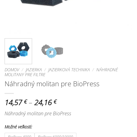
DOMOV
/
JAZIERKA
/
JAZIERKOVÁ TECHNIKA
/
NÁHRADNÉ
MOLITANY PRE FILTRE
Náhradný molitan pre BioPress
Price
14,57
–
24,16
€
€
range:
Náhradný molitan pre BioPress
14,57 €
through
Možné veľkosti:
24,16 €
BioPress 4000
BioPress 6000/10000