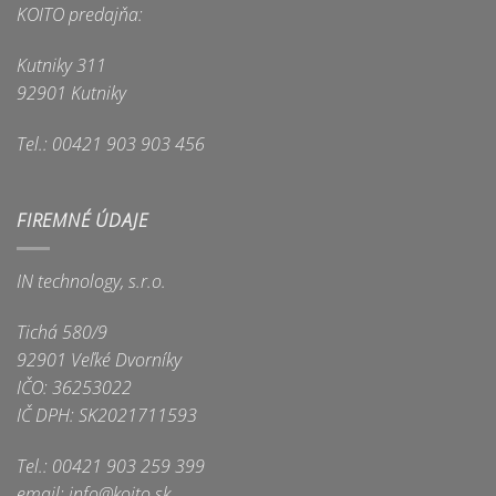
KOITO predajňa:
Kutniky 311
92901 Kutniky
Tel.: 00421 903 903 456
FIREMNÉ ÚDAJE
IN technology, s.r.o.
Tichá 580/9
92901 Veľké Dvorníky
IČO: 36253022
IČ DPH: SK2021711593
Tel.: 00421 903 259 399
email: info@koito.sk