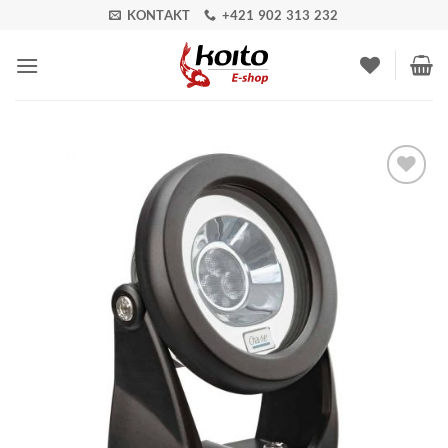
Skip
KONTAKT
+421 902 313 232
to
content
Pridať do
zoznamu
obľúbených!