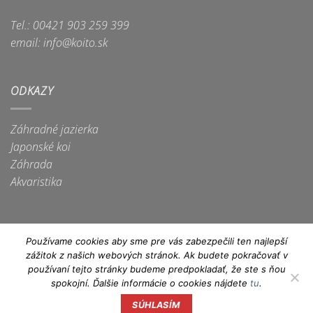
Tel.: 00421 903 259 399
email: info@koito.sk
ODKAZY
Záhradné jazierka
Japonské koi
Záhrada
Akvaristika
Používame cookies aby sme pre vás zabezpečili ten najlepší
zážitok z našich webových stránok. Ak budete pokračovať v
Apple
Dinners
Discover
Google
Maestro
MasterCard
Visa
používaní tejto stránky budeme predpokladať, že ste s ňou
Pay
Club
Pay
spokojní. Ďalšie informácie o cookies nájdete
tu
.
Visa
Electron
SÚHLASÍM
Copyright 2026 ©
IN technology, s.r.o.