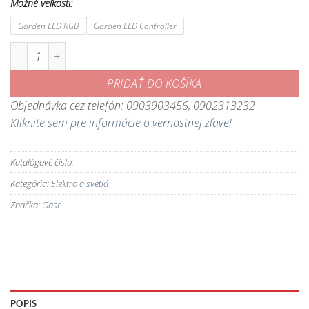
Možné veľkosti:
Garden LED RGB
Garden LED Controller
množstvo Profilux Garden LED RGB - jednoduché a úsporné LED osvetlen
PRIDAŤ DO KOŠÍKA
Objednávka cez telefón: 0903903456, 0902313232
Kliknite sem pre informácie o vernostnej zľave!
Katalógové číslo:
-
Kategória:
Elektro a svetlá
Značka:
Oase
POPIS