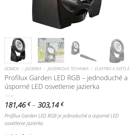
DOMOV
/
JAZIERKA
/
JAZIERKOVÁ TECHNIKA
/
ELEKTRO A SVETLÁ
Profilux Garden LED RGB – jednoduché a
úsporné LED osvetlenie jazierka
Price
181,46
–
303,14
€
€
range:
Profilux Garden LED RGB je jednoduché a úsporné LED
181,46 €
osvetlenie jazierka.
through
303,14 €