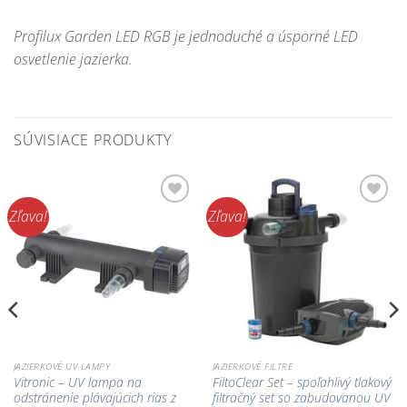
Profilux Garden LED RGB je jednoduché a úsporné LED
osvetlenie jazierka.
SÚVISIACE PRODUKTY
Zľava!
Zľava!
Pridať do
Pridať do
zoznamu
zoznamu
obľúbených!
obľúbených!
JAZIERKOVÉ UV LAMPY
JAZIERKOVÉ FILTRE
Vitronic – UV lampa na
FiltoClear Set – spoľahlivý tlakový
odstránenie plávajúcich rias z
filtračný set so zabudovanou UV