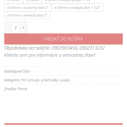
d 63mm x vnútorný závit 2"
d 50mm x vonkajší závit 1 1/2"
d 63mm x vonkajší závit 2"
množstvo PVC šróbovacia spojka
PRIDAŤ DO KOŠÍKA
Objednávka cez telefón: 0903903456, 0902313232
Kliknite sem pre informácie o vernostnej zľave!
Katalógové číslo:
-
Kategória:
PVC príruby, priechodky, spojky
Značka:
Plimat