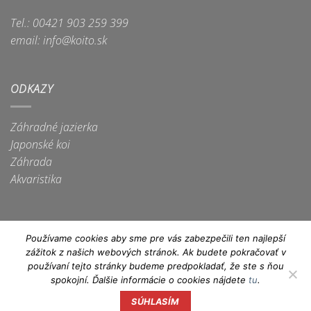
Tel.: 00421 903 259 399
email: info@koito.sk
ODKAZY
Záhradné jazierka
Japonské koi
Záhrada
Akvaristika
Používame cookies aby sme pre vás zabezpečili ten najlepší
zážitok z našich webových stránok. Ak budete pokračovať v
Apple
Dinners
Discover
Google
Maestro
MasterCard
Visa
používaní tejto stránky budeme predpokladať, že ste s ňou
Pay
Club
Pay
spokojní. Ďalšie informácie o cookies nájdete
tu
.
Visa
Electron
SÚHLASÍM
Copyright 2026 ©
IN technology, s.r.o.