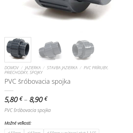
DOMOV
/
JAZIERKA
/
STAVBA JAZIERKA
/
PVC PRÍRUBY,
PRIECHODKY, SPOJKY
PVC šróbovacia spojka
Price
5,80
–
8,90
€
€
range:
PVC šróbovacia spojka
5,80 €
through
Možné veľkosti:
8,90 €
d 50mm
d 63mm
d 50mm x vnútorný závit 1 1/2"