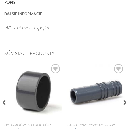
POPIS
ĎALŠIE INFORMÁCIE
PVC šróbovacia spojka
SÚVISIACE PRODUKTY
Pridať do
Pridať do
zoznamu
zoznamu
obľúbených!
obľúbených!
PVC ARMATÚRY, REDUKCIE, RÚRY
HADICE, TRNY, TRUBKOVÉ SVORKY