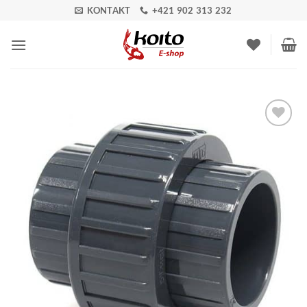
Skip
KONTAKT
+421 902 313 232
to
content
Pridať do
zoznamu
obľúbených!