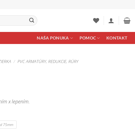
NAŠA PONUKA
POMOC
KONTAKT
ZIERKA
/
PVC ARMATÚRY, REDUKCIE, RÚRY
ením x lepením.
gh
d 75mm