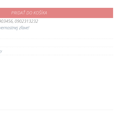
PRIDAŤ DO KOŠÍKA
3903456, 0902313232
vernostnej zľave!
ry