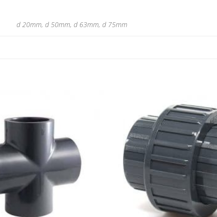
d 20mm, d 50mm, d 63mm, d 75mm
Pridať do
zoznamu
obľúbených!