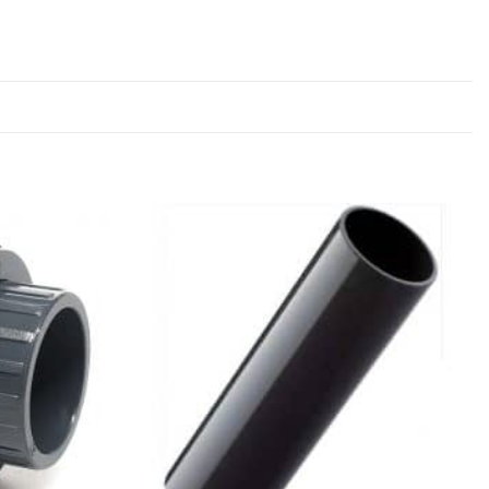
Pridať do
Pridať do
zoznamu
zoznamu
obľúbených!
obľúbených!