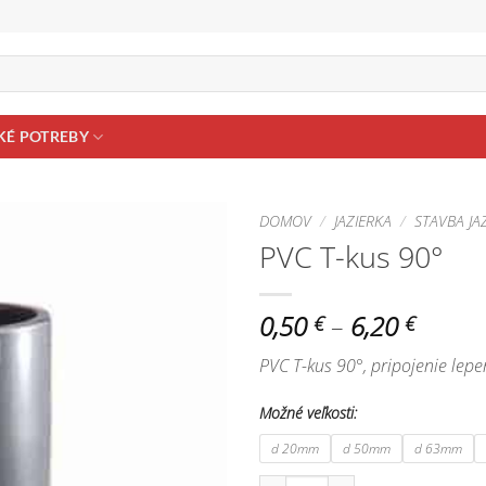
KÉ POTREBY
DOMOV
/
JAZIERKA
/
STAVBA JA
PVC T-kus 90°
Pridať do
zoznamu
obľúbených!
Price
0,50
–
6,20
€
€
range:
PVC T-kus 90°, pripojenie lep
0,50 €
throu
Možné veľkosti:
6,20 €
d 20mm
d 50mm
d 63mm