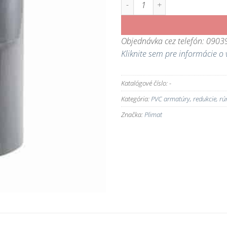
množstvo PVC T-kus 90°
Objednávka cez telefón: 090
Kliknite sem pre informácie o 
Katalógové číslo:
-
Kategória:
PVC armatúry, redukcie, rú
Značka:
Plimat