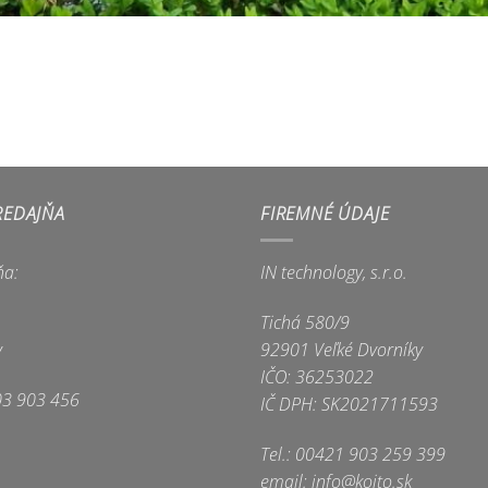
REDAJŇA
FIREMNÉ ÚDAJE
ňa:
IN technology, s.r.o.
Tichá 580/9
y
92901 Veľké Dvorníky
IČO: 36253022
03 903 456
IČ DPH: SK2021711593
Tel.: 00421 903 259 399
email: info@koito.sk