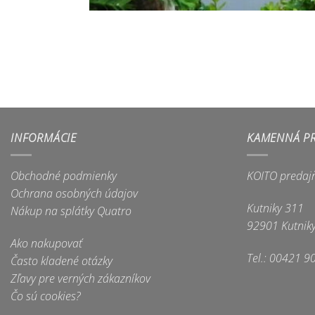
INFORMÁCIE
KAMENNÁ P
Obchodné podmienky
KOITO predaj
Ochrana osobných údajov
Kutniky 311
Nákup na splátky Quatro
92901 Kutnik
Ako nakupovať
Tel.: 00421 9
Často kladené otázky
Zľavy pre verných zákazníkov
Čo sú cookies?