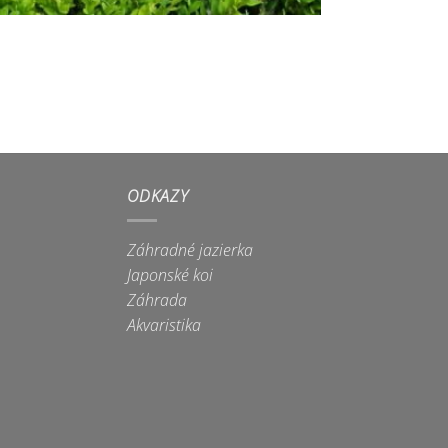
ODKAZY
Záhradné jazierka
Japonské koi
Záhrada
Akvaristika