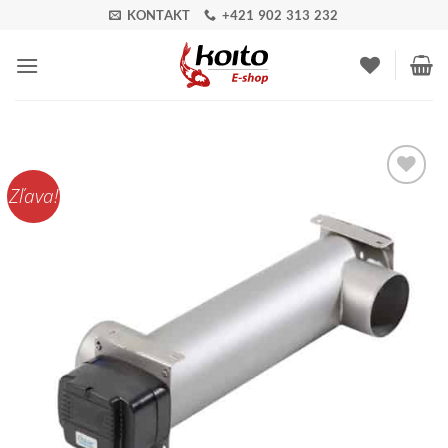
Skip
KONTAKT
+421 902 313 232
to
content
Zľava!
Pridať do
zoznamu
obľúbených!