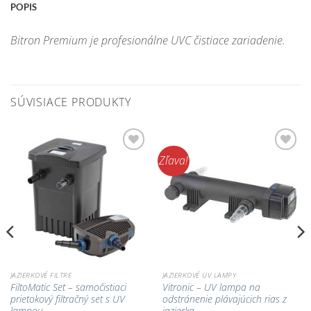
POPIS
Bitron Premium je profesionálne UVC čistiace zariadenie.
SÚVISIACE PRODUKTY
Zľava!
Pridať do
Pridať do
zoznamu
zoznamu
obľúbených!
obľúbených!
JAZIERKOVÉ FILTRE
JAZIERKOVÉ UV LAMPY
FiltoMatic Set – samočistiaci
Vitronic – UV lampa na
prietokový filtračný set s UV
odstránenie plávajúcich rias z
lampou
jazierka