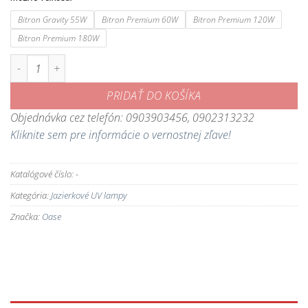
1.613,40 €
Bitron Gravity 55W
Bitron Premium 60W
Bitron Premium 120W
Bitron Premium 180W
množstvo Bitron Premium - profesionálne UVC čistiace zariadenie pre ja
PRIDAŤ DO KOŠÍKA
Objednávka cez telefón: 0903903456, 0902313232
Kliknite sem pre informácie o vernostnej zľave!
Katalógové číslo:
-
Kategória:
Jazierkové UV lampy
Značka:
Oase