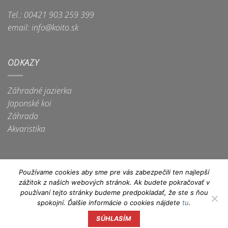
Tel.: 00421 903 259 399
email: info@koito.sk
ODKAZY
Záhradné jazierka
Japonské koi
Záhrada
Akvaristika
Používame cookies aby sme pre vás zabezpečili ten najlepší
zážitok z našich webových stránok. Ak budete pokračovať v
Apple
Dinners
Discover
Google
Maestro
MasterCard
Visa
používaní tejto stránky budeme predpokladať, že ste s ňou
Pay
Club
Pay
spokojní. Ďalšie informácie o cookies nájdete
tu
.
Visa
Electron
SÚHLASÍM
Copyright 2026 ©
IN technology, s.r.o.