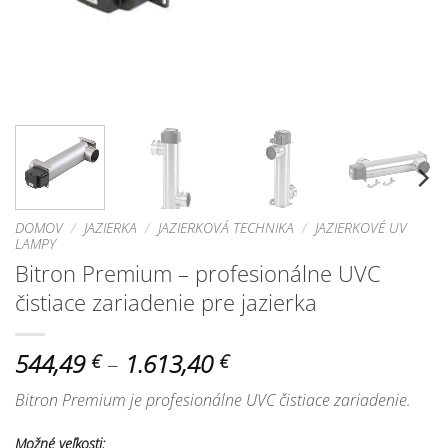
DOMOV
/
JAZIERKA
/
JAZIERKOVÁ TECHNIKA
/
JAZIERKOVÉ UV
LAMPY
Bitron Premium – profesionálne UVC
čistiace zariadenie pre jazierka
Price
544,49
–
1.613,40
€
€
range:
Bitron Premium je profesionálne UVC čistiace zariadenie.
544,49 €
through
Možné veľkosti: