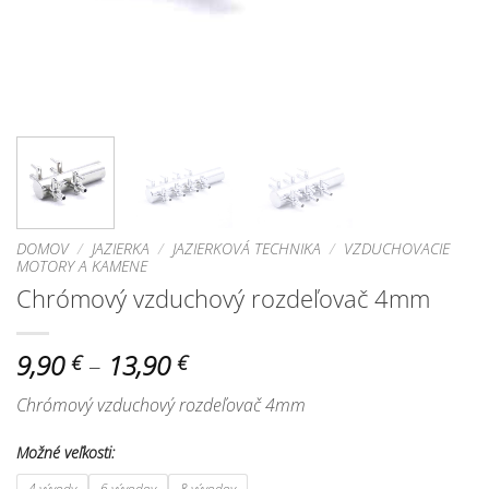
DOMOV
/
JAZIERKA
/
JAZIERKOVÁ TECHNIKA
/
VZDUCHOVACIE
MOTORY A KAMENE
Chrómový vzduchový rozdeľovač 4mm
Price
9,90
–
13,90
€
€
range:
Chrómový vzduchový rozdeľovač 4mm
9,90 €
through
Možné veľkosti:
13,90 €
4 vývody
6 vývodov
8 vývodov