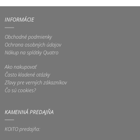
produkt
má
má
viacero
viacero
variantov.
INFORMÁCIE
variantov.
Možnosti
Možnosti
si
Obchodné podmienky
si
môžete
môžete
Ochrana osobných údajov
vybrať
vybrať
na
Nákup na splátky Quatro
na
stránke
stránke
produktu.
Ako nakupovať
produktu.
Často kladené otázky
Zľavy pre verných zákazníkov
Čo sú cookies?
KAMENNÁ PREDAJŇA
KOITO predajňa: