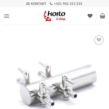
Skip
KONTAKT
+421 902 313 232
to
content
Pridať do
zoznamu
obľúbených!