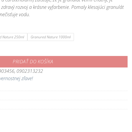
 zdravý rozvoj a krásne vyfarbenie. Pomaly klesajúci granulát
znečisťuje vodu.
d Nature 250ml
Granured Nature 1000ml
dné granulátové krmivo pre mäsožravé cichlidy
PRIDAŤ DO KOŠÍKA
3903456, 0902313232
vernostnej zľave!