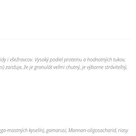
dy i všežravcov. Vysoký podiel proteinu a hodnotných tukov,
aisťuje, že je granulát veľmi chutný, je výborne stráviteľný,
Omega-mastných kyselín), gamarusi, Mannan-oligosacharid, riasy