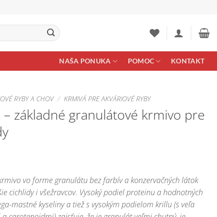
NAŠA PONUKA
POMOC
KONTAKT
IOVÉ RYBY A CHOV
/
KRMIVÁ PRE AKVÁRIOVÉ RYBY
– základné granulátové krmivo pre
dy
e:
rmivo vo forme granulátu bez farbív a konzervačných látok
€
 cichlidy i všežravcov. Vysoký podiel proteinu a hodnotných
ugh
a-mastné kyseliny a tiež s vysokým podielom krillu (s veľa
9 €
 carotenoidmi) zaisťuje, že je granulát veľmi chutný, je