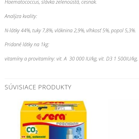
Haematococcus, slávka zelenoústá, cesnak.
Analýza kvality:
N-látky 44%, tuky 7,8%, vláknina 2,9%, vlhkosť 5%, popol 5,3%.
Pridané látky na 1kg:
vitamíny a provitamíny: vit. A 30 000 IU/kg, vit. D3 1 500IU/kg,
SÚVISIACE PRODUKTY
Pridať do
zoznamu
obľúbených!