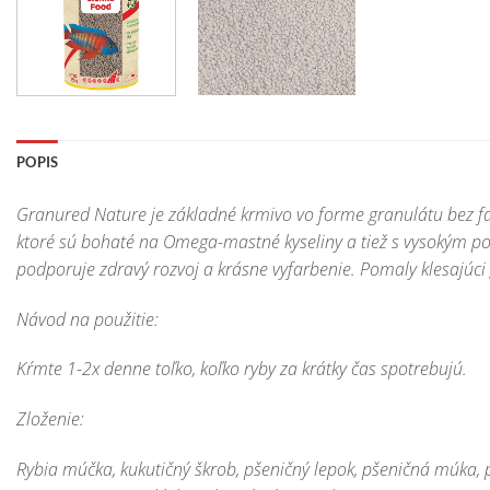
POPIS
Granured Nature je základné krmivo vo forme granulátu bez fa
ktoré sú bohaté na Omega-mastné kyseliny a tiež s vysokým podi
podporuje zdravý rozvoj a krásne vyfarbenie. Pomaly klesajúci 
Návod na použitie:
Kŕmte 1-2x denne toľko, koľko ryby za krátky čas spotrebujú.
Zloženie:
Rybia múčka, kukutičný škrob, pšeničný lepok, pšeničná múka, p