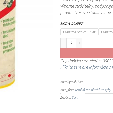
výborne stráviteľný, podporuje
je veľmi tvarovo stabilný a ne
Možné balenia:
Granured Nature 100ml
Granure
množstvo Granured Nature - zákla
Objednávka cez telefón: 090
Kliknite sem pre informácie o 
Katalógové číslo:
-
Kategória:
Krmivá pre akváriové ryby
Značka:
Sera