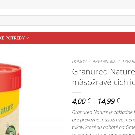
KÉ POTREBY
DOMOV
/
AKVARISTIKA
/
AKVÁR
Granured Nature 
Pridať do
mäsožravé cichli
zoznamu
obľúbených!
Price
4,00
–
14,99
€
€
rang
Granured Nature je základné k
4,00 
pre prevažne mäsožravé menšie
thro
tukov, ktoré sú bohaté na Omeg
14,9
minerálmi, stopovými prvkami a