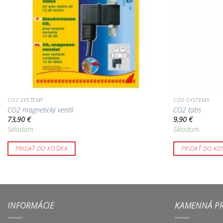
CO2 SYSTÉMY
CO2 SYSTÉMY
CO2 magnetický ventil
CO2 tabs
73,90
€
9,90
€
Skladom
Skladom
PRIDAŤ DO KOŠÍKA
PRIDAŤ DO KO
INFORMÁCIE
KAMENNÁ P