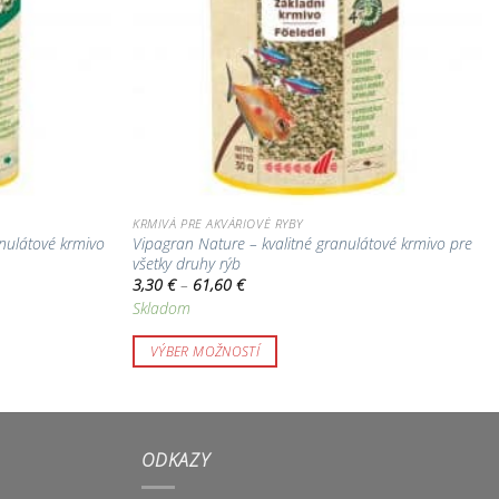
KRMIVÁ PRE AKVÁRIOVÉ RYBY
nulátové krmivo
Vipagran Nature – kvalitné granulátové krmivo pre
všetky druhy rýb
Price
3,30
€
–
61,60
€
range:
Skladom
3,30 €
through
61,60 €
VÝBER MOŽNOSTÍ
Tento
produkt
má
viacero
ODKAZY
variantov.