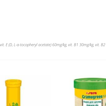
 vit. E (D, L-α-tocopheryl acetate) 60mg/kg, vit. B1 30mg/kg, vit.
Pridať do
zoznamu
obľúbených!