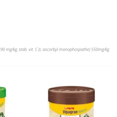
 B2 90 mg/kg, stab. vit. C (L-ascorbyl monophospathe) 550mg/kg.
Pridať do
Pridať do
zoznamu
zoznamu
obľúbených!
obľúbených!