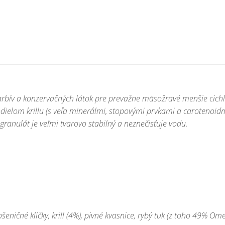
rbív a konzervačných látok pre prevažne mäsožravé menšie cichli
elom krillu (s veľa minerálmi, stopovými prvkami a carotenoidmi) z
granulát je veľmi tvarovo stabilný a neznečisťuje vodu.
šeničné klíčky, krill (4%), pivné kvasnice, rybý tuk (z toho 49% 