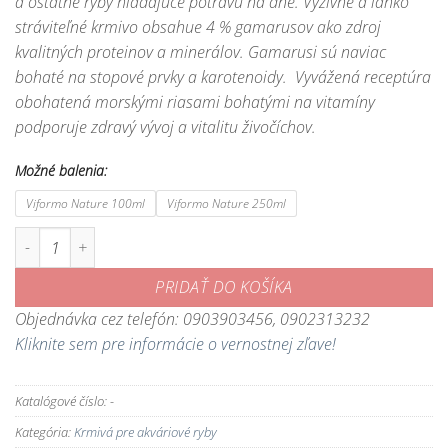
a ostatné ryby hľadajúce potravu na dne. Výživné a ľahko
12,20 €
stráviteľné krmivo obsahue 4 % gamarusov ako zdroj
kvalitných proteinov a minerálov. Gamarusi sú naviac
bohaté na stopové prvky a karotenoidy. Vyvážená receptúra
obohatená morskými riasami bohatými na vitamíny
podporuje zdravý vývoj a vitalitu živočíchov.
Možné balenia:
Viformo Nature 100ml
Viformo Nature 250ml
množstvo Viformo Nature - kvalitné tabletkové krmivo pre sumce a doln
PRIDAŤ DO KOŠÍKA
Objednávka cez telefón: 0903903456, 0902313232
Kliknite sem pre informácie o vernostnej zľave!
Katalógové číslo:
-
Kategória:
Krmivá pre akváriové ryby