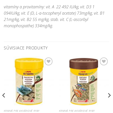
vitamíny a provitamíny: vit. A 22 492 IU/kg, vit. D3 1
094IU/kg, vit. E (D, L-α-tocopheryl acetate) 73mg/kg, vit. B1
21mg/kg, vit. B2 55 mg/kg, stab. vit. C (L-ascorbyl
monophospathe) 334mg/kg.
SÚVISIACE PRODUKTY
Pridať do
Pridať do
zoznamu
zoznamu
obľúbených!
obľúbených!
KRMIVÁ PRE AKVÁRIOVÉ RYBY
KRMIVÁ PRE AKVÁRIOVÉ RYBY