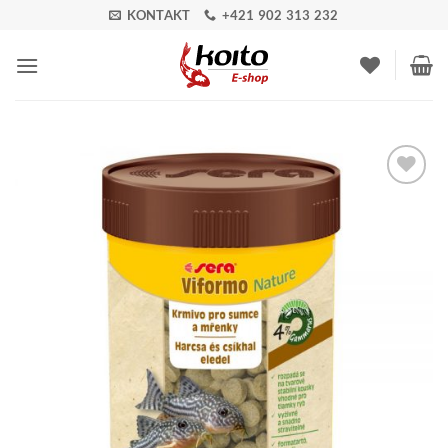
Skip
KONTAKT
+421 902 313 232
to
content
Pridať do
zoznamu
obľúbených!