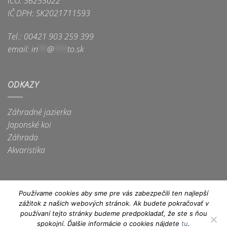
IČO: 36253022
IČ DPH: SK2021711593
Tel.: 00421 903 259 399
email:
in
**
@
***
to.sk
ODKAZY
Záhradné jazierka
Japonské koi
Záhrada
Akvaristika
Používame cookies aby sme pre vás zabezpečili ten najlepší
zážitok z našich webových stránok. Ak budete pokračovať v
Apple
Dinners
Discover
Google
Maestro
MasterCard
Visa
používaní tejto stránky budeme predpokladať, že ste s ňou
Pay
Club
Pay
spokojní. Ďalšie informácie o cookies nájdete
tu
.
Visa