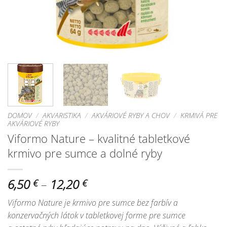
DOMOV
/
AKVARISTIKA
/
AKVÁRIOVÉ RYBY A CHOV
/
KRMIVÁ PRE
AKVÁRIOVÉ RYBY
Viformo Nature – kvalitné tabletkové
krmivo pre sumce a dolné ryby
Price
6,50
–
12,20
€
€
range:
Viformo Nature je krmivo pre sumce bez farbív a
6,50 €
konzervačných látok v tabletkovej forme pre sumce
through