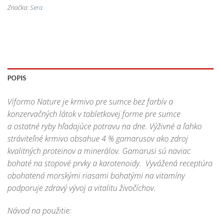
Značka:
Sera
POPIS
Viformo Nature je krmivo pre sumce bez farbív a
konzervačných látok v tabletkovej forme pre sumce
a ostatné ryby hľadajúce potravu na dne. Výživné a ľahko
stráviteľné krmivo obsahue 4 % gamarusov ako zdroj
kvalitných proteinov a minerálov. Gamarusi sú naviac
bohaté na stopové prvky a karotenoidy. Vyvážená receptúra
obohatená morskými riasami bohatými na vitamíny
podporuje zdravý vývoj a vitalitu živočíchov.
Návod na použitie: