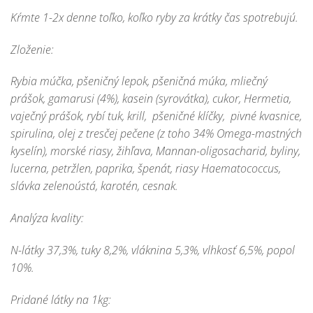
Kŕmte 1-2x denne toľko, koľko ryby za krátky čas spotrebujú.
Zloženie:
Rybia múčka, pšeničný lepok, pšeničná múka, mliečný
prášok, gamarusi (4%), kasein (syrovátka), cukor, Hermetia,
vaječný prášok, rybí tuk, krill, pšeničné klíčky, pivné kvasnice,
spirulina, olej z tresčej pečene (z toho 34% Omega-mastných
kyselín), morské riasy, žihľava, Mannan-oligosacharid, byliny,
lucerna, petržlen, paprika, špenát, riasy Haematococcus,
slávka zelenoústá, karotén, cesnak.
Analýza kvality:
N-látky 37,3%, tuky 8,2%, vláknina 5,3%, vlhkosť 6,5%, popol
10%.
Pridané látky na 1kg: