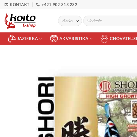
Skip
KONTAKT
+421 902 313 232
to
content
Hľadať:
JAZIERKA
AKVARISTIKA
CHOVATEĽS