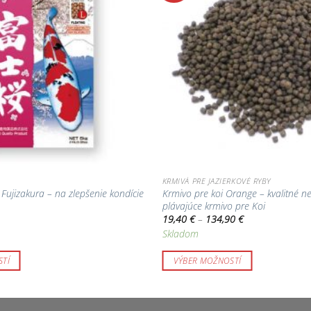
obľúbených!
KRMIVÁ PRE JAZIERKOVÉ RYBY
Fujizakura – na zlepšenie kondície
Krmivo pre koi Orange – kvalitné 
plávajúce krmivo pre Koi
Price
19,40
€
–
134,90
€
range:
Skladom
19,40 €
through
134,90 €
TÍ
VÝBER MOŽNOSTÍ
Tento
produkt
má