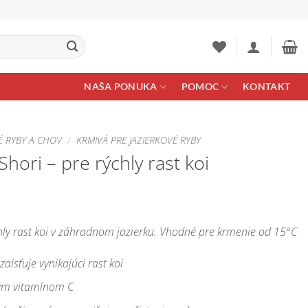
NAŠA PONUKA
POMOC
KONTAKT
É RYBY A CHOV
/
KRMIVÁ PRE JAZIERKOVÉ RYBY
hori – pre rýchly rast koi
hly rast koi v záhradnom jazierku. Vhodné pre krmenie od 15°C
isťuje vynikajúci rast koi
ným vitamínom C