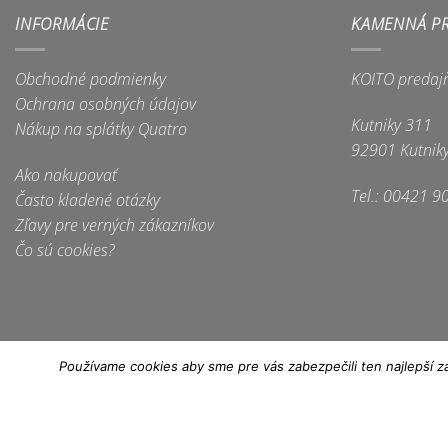
viacero
viacero
INFORMÁCIE
KAMENNÁ P
variantov.
variantov.
Možnosti
Možnosti
Obchodné podmienky
KOITO predaj
si
si
Ochrana osobných údajov
môžete
môžete
Kutniky 311
Nákup na splátky Quatro
vybrať
vybrať
92901 Kutnik
na
na
Ako nakupovať
stránke
stránke
Tel.: 00421 9
Často kladené otázky
produktu.
produktu.
Zľavy pre verných zákazníkov
Čo sú cookies?
Používame cookies aby sme pre vás zabezpečili ten najlepší z