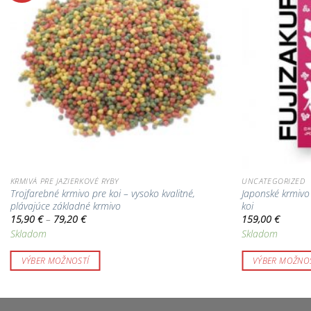
obľúbených!
KRMIVÁ PRE JAZIERKOVÉ RYBY
UNCATEGORIZED
Trojfarebné krmivo pre koi – vysoko kvalitné,
Japonské krmivo 
plávajúce základné krmivo
koi
Price
15,90
€
–
79,20
€
159,00
€
range:
Skladom
Skladom
15,90 €
through
79,20 €
VÝBER MOŽNOSTÍ
VÝBER MOŽNOS
Tento
Tento
produkt
produkt
má
má