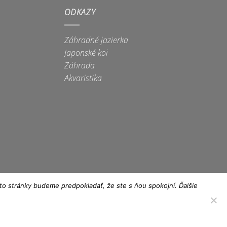
viacero
ODKAZY
variantov.
Možnosti
si
Záhradné jazierka
môžete
Japonské koi
vybrať
Záhrada
na
Akvaristika
stránke
produktu.
to stránky budeme predpokladať, že ste s ňou spokojní. Ďalšie
isa
lectron