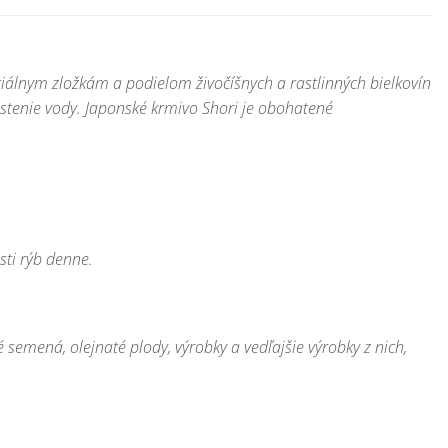
iálnym zložkám a podielom živočíšnych a rastlinných bielkovín
čistenie vody. Japonské krmivo Shori je obohatené
.
sti rýb denne.
té semená, olejnaté plody, výrobky a vedľajšie výrobky z nich,