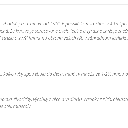
u. Vhodné pre krmenie od 15°C. Japonské krmivo Shori vďaka špec
mená, že krmivo je spracované oveľa lepšie a výrazne znižuje zne
 stresu a zvýši imunitnú obranu vašich rýb v záhradnom jazierku
ko, koľko ryby spotrebujú do desať minúť v množstve 1-2% hmotno
 morské živočíchy, výrobky z nich a vedľajšie výrobky z nich, olejna
e soli, minerály