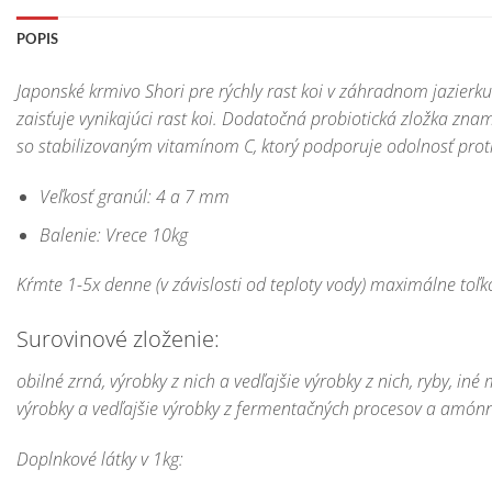
POPIS
Japonské krmivo Shori pre rýchly rast koi v záhradnom jazierk
zaisťuje vynikajúci rast koi. Dodatočná probiotická zložka zna
so stabilizovaným vitamínom C, ktorý podporuje odolnosť proti
Veľkosť granúl: 4 a 7 mm
Balenie: Vrece 10kg
Kŕmte 1-5x denne (v závislosti od teploty vody) maximálne toľ
Surovinové zloženie:
obilné zrná, výrobky z nich a vedľajšie výrobky z nich, ryby, iné
výrobky a vedľajšie výrobky z fermentačných procesov a amónn
Doplnkové látky v 1kg: