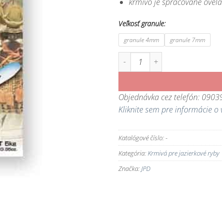
krmivo je spracované oveľa 
Veľkosť granule:
granule 4mm
granule 7mm
množstvo Japonské krmivo Shori - p
Objednávka cez telefón: 090
Kliknite sem pre informácie o 
Katalógové číslo:
-
Kategória:
Krmivá pre jazierkové ryby
Značka:
JPD