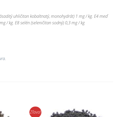
zásaditý uhličitan kobaltnatý, monohydrát) 1 mg / kg. E4 meď
 / kg. E8 selén (seleničitan sodný) 0,3 mg / kg
ura
.
Zľava!
Pridať do
Pridať do
zoznamu
zoznamu