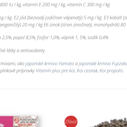
800 IU / kg, vitamín E 200 mg / kg, vitamín C 300 mg / kg
g / kg. E2 jód (bezvodý jodičnan vápenatý) 5 mg / kg. E3 kobalt (
ganičitý) 20 mg / kg E6 zinok (síran zinočnatý, monohydrát) 80 mg
a 2,5%, popol 8,5%, fosfor 1,0%, vápnik 1,
5%, sodík 0,4%
né látky a antioxidanty
rmivami, ako
japonské krmivo Yamato
a
japonské krmivo Fujizak
oplnkové prípravky
Vitamín plus pre koi
,
Koi cesnak
,
Koi propolis
.
Zľava!
Pridať do
zoznamu