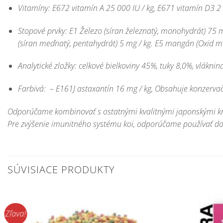
Vitamíny:
E672 vitamín A 25 000 IU / kg, E671 vitamín D3 2 
Stopové prvky:
E1 Železo (síran železnatý, monohydrát) 75 m
(síran meďnatý, pentahydrát) 5 mg / kg. E5 mangán (Oxid man
Analytické zložky:
celkové bielkoviny 45%, tuky 8,0%, vláknin
Farbivá:
–
E161J astaxantín 16 mg / kg, Obsahuje konzervač
Odporúčame kombinovať s ostatnými kvalitnými japonskými k
Pre zvýšenie imunitného systému koi, odporúčame používať d
SÚVISIACE PRODUKTY
Zľava!
Pridať do
zoznamu