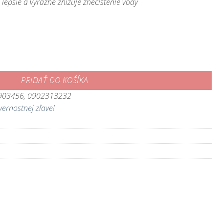
lepšie a výrazne znižuje znečistenie vody
re rýchly rast koi
PRIDAŤ DO KOŠÍKA
3903456, 0902313232
vernostnej zľave!