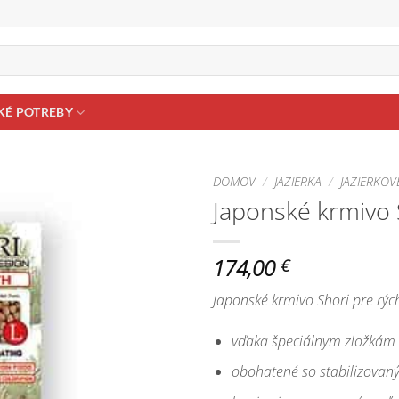
KÉ POTREBY
DOMOV
/
JAZIERKA
/
JAZIERKOV
Japonské krmivo S
Pridať do
zoznamu
obľúbených!
174,00
€
Japonské krmivo Shori pre rýc
vďaka špeciálnym zložkám za
obohatené so stabilizova