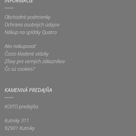
INFORMÁCIE
variantov.
Možnosti
Možnosti
si
Obchodné podmienky
si
môžete
môžete
Ochrana osobných údajov
vybrať
vybrať
na
Nákup na splátky Quatro
na
stránke
stránke
produktu.
Ako nakupovať
produktu.
Často kladené otázky
Zľavy pre verných zákazníkov
Čo sú cookies?
KAMENNÁ PREDAJŇA
KOITO predajňa:
Kutniky 311
92901 Kutniky