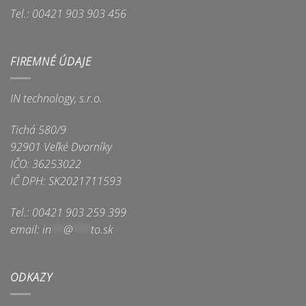
Tel.: 00421 903 903 456
FIREMNÉ ÚDAJE
IN technology, s.r.o.
Tichá 580/9
92901 Veľké Dvorníky
IČO: 36253022
IČ DPH: SK2021711593
Tel.: 00421 903 259 399
email:
in
**
@
***
to.sk
ODKAZY