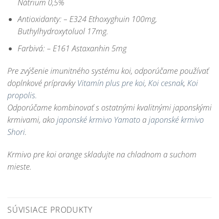
Nátrium 0,5%
Antioxidanty:
– E324 Ethoxyghuin 100mg,
Buthylhydroxytoluol 17mg.
Farbivá:
– E161 Astaxanhin 5mg
Pre zvýšenie imunitného systému koi, odporúčame používať
doplnkové prípravky
Vitamín plus pre koi
,
Koi cesnak
,
Koi
propolis
.
Odporúčame kombinovať s ostatnými kvalitnými japonskými
krmivami, ako
japonské krmivo Yamato
a
japonské krmivo
Shori
.
Krmivo pre koi orange skladujte na chladnom a suchom
mieste.
SÚVISIACE PRODUKTY