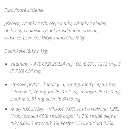
Surovinové zloženie:
pšenica, výrobky z rýb, oleje a tuky, výrobky z olejnín,
obiloviny, vedľajšie výrobky rastlinného pôvodu,
kvasnice,
pšeničné
klíčky
, minerálne látky.
Doplnkové látky v 1kg:
Vitamíny:
– A (E 672) 25924 m.j., D3 (E 671) 1213 m.j., E
(E 700) 404 mg.
Stopové prvky:
– kobalt (E 3) 0,9 mg, meď (E 4) 5,1 mg,
železo (E 1) 76 mg, jód (E 2) 5,1 mg, mangán (E 5) 20 mg,
zinok (E 6) 81 mg, selén (E 8) 0,3 mg.
Analytické zložky:
– Vlhkosť 7,0%, Hrubá vláknina 1,2%,
Hrubý protein 45%, Hrubý popol 11,7%, Hrubé oleje a
tuky 8,0%, S
urový
tuk 3
%, Fosfor 1,5%, Kalcium 2,2%,