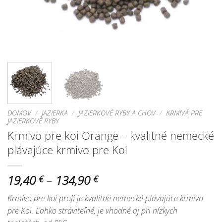
DOMOV
/
JAZIERKA
/
JAZIERKOVÉ RYBY A CHOV
/
KRMIVÁ PRE
JAZIERKOVÉ RYBY
Krmivo pre koi Orange – kvalitné nemecké
plávajúce krmivo pre Koi
Price
19,40
–
134,90
€
€
range:
Krmivo pre koi profi je kvalitné nemecké plávajúce krmivo
19,40 €
pre Koi. Ľahko stráviteľné, je vhodné aj pri nízkych
through