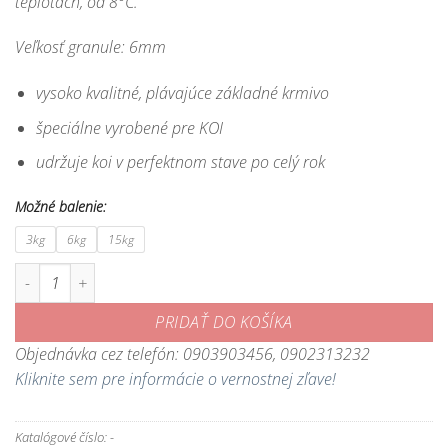
teplotách, od 8°C.
134,90 €
Veľkosť granule: 6mm
vysoko kvalitné, plávajúce základné krmivo
špeciálne vyrobené pre KOI
udržuje koi v perfektnom stave po celý rok
Možné balenie:
3kg
6kg
15kg
množstvo Krmivo pre koi Orange - kvalitné nemecké plávajúce krmivo pr
PRIDAŤ DO KOŠÍKA
Objednávka cez telefón: 0903903456, 0902313232
Kliknite sem pre informácie o vernostnej zľave!
Katalógové číslo:
-