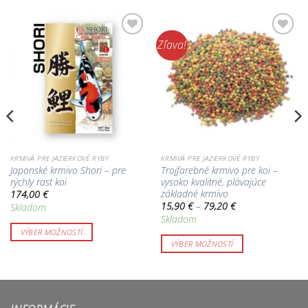
Zľava!
Pridať do
Pridať do
zoznamu
zoznamu
obľúbených!
obľúbených!
KRMIVÁ PRE JAZIERKOVÉ RYBY
KRMIVÁ PRE JAZIERKOVÉ RYBY
Japonské krmivo Shori – pre
Trojfarebné krmivo pre koi –
rýchly rast koi
vysoko kvalitné, plávajúce
základné krmivo
174,00
€
Price
15,90
€
–
79,20
€
Skladom
range:
Skladom
15,90 €
through
VÝBER MOŽNOSTÍ
79,20 €
VÝBER MOŽNOSTÍ
Tento
Tento
produkt
produkt
má
má
viacero
viacero
variantov.