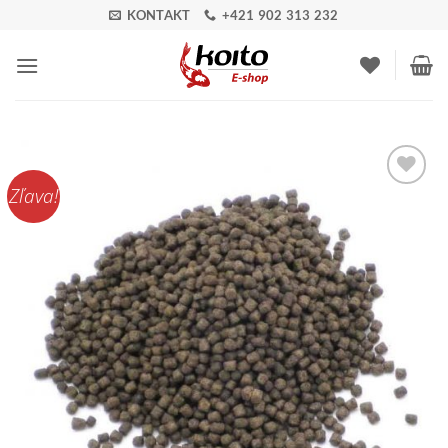
Skip
KONTAKT
+421 902 313 232
to
content
Zľava!
Pridať do
zoznamu
obľúbených!