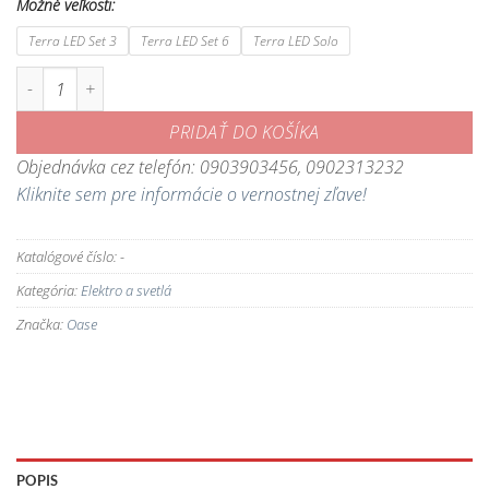
Možné veľkosti:
Terra LED Set 3
Terra LED Set 6
Terra LED Solo
množstvo LunAqua Terra LED - LED osvetlenie ktoré je možné montova
PRIDAŤ DO KOŠÍKA
Objednávka cez telefón: 0903903456, 0902313232
Kliknite sem pre informácie o vernostnej zľave!
Katalógové číslo:
-
Kategória:
Elektro a svetlá
Značka:
Oase
POPIS