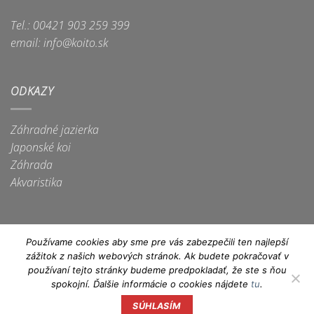
Tel.: 00421 903 259 399
email: info@koito.sk
ODKAZY
Záhradné jazierka
Japonské koi
Záhrada
Akvaristika
Používame cookies aby sme pre vás zabezpečili ten najlepší
zážitok z našich webových stránok. Ak budete pokračovať v
Apple
Dinners
Discover
Google
Maestro
MasterCard
Visa
používaní tejto stránky budeme predpokladať, že ste s ňou
Pay
Club
Pay
spokojní. Ďalšie informácie o cookies nájdete
tu
.
Visa
Electron
SÚHLASÍM
Copyright 2026 ©
IN technology, s.r.o.