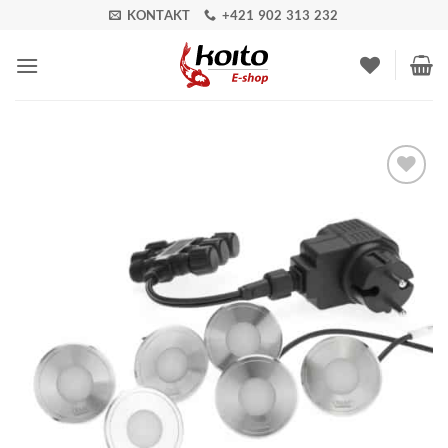
Skip
KONTAKT
+421 902 313 232
to
content
Pridať do
zoznamu
obľúbených!