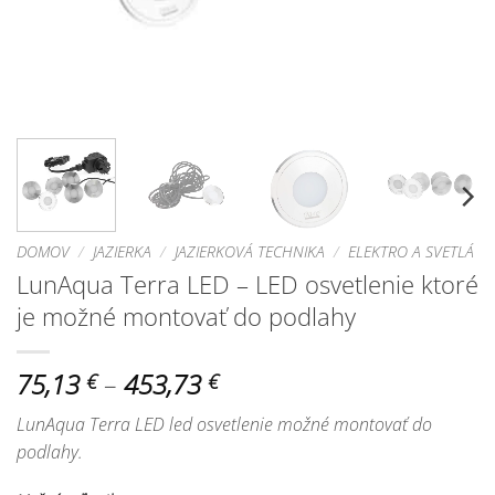
DOMOV
/
JAZIERKA
/
JAZIERKOVÁ TECHNIKA
/
ELEKTRO A SVETLÁ
LunAqua Terra LED – LED osvetlenie ktoré
je možné montovať do podlahy
Price
75,13
–
453,73
€
€
range:
LunAqua Terra LED led osvetlenie možné montovať do
75,13 €
podlahy.
through
453,73 €