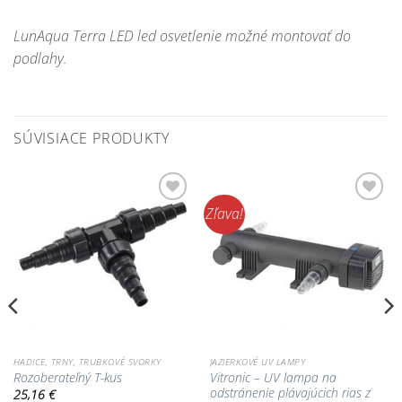
LunAqua Terra LED led osvetlenie možné montovať do
podlahy.
SÚVISIACE PRODUKTY
Zľava!
Pridať do
Pridať do
zoznamu
zoznamu
obľúbených!
obľúbených!
HADICE, TRNY, TRUBKOVÉ SVORKY
JAZIERKOVÉ UV LAMPY
Vitronic – UV lampa na
Rozoberateľný T-kus
odstránenie plávajúcich rias z
25,16
€