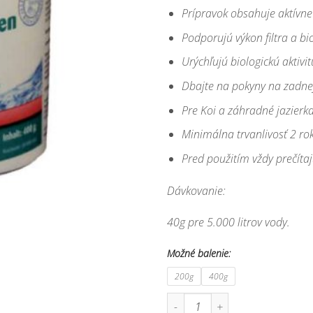
Prípravok obsahuje aktívne
Podporujú výkon filtra a bi
Urýchľujú biologickú aktivi
Dbajte na pokyny na zadnej
Pre Koi a záhradné jazierk
Minimálna trvanlivosť 2 r
Pred použitím vždy prečítaj
Dávkovanie:
40g pre 5.000 litrov vody.
Možné balenie:
200g
400g
množstvo Práškové štartovacie bak