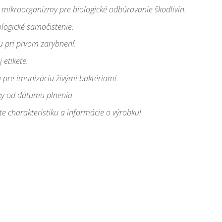
 mikroorganizmy pre biologické odbúravanie škodlivín.
ologické samočistenie.
tu pri prvom zarybnení.
 etikete.
a pre imunizáciu živými baktériami.
oky od dátumu plnenia
te charakteristiku a informácie o výrobku!
térie do záhradných jazierok