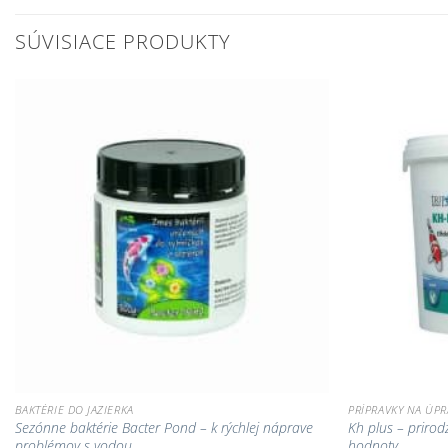
SÚVISIACE PRODUKTY
Pridať do
zoznamu
obľúbených!
BAKTÉRIE DO JAZIERKA
PRÍPRAVKY NA ÚP
Sezónne baktérie Bacter Pond – k rýchlej náprave
Kh plus – prirod
problémov s vodou
hodnoty