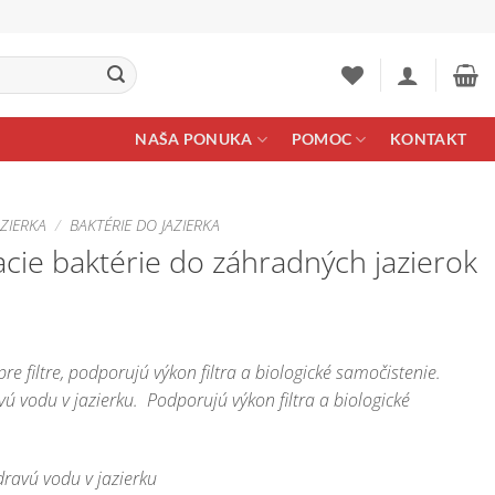
NAŠA PONUKA
POMOC
KONTAKT
ZIERKA
/
BAKTÉRIE DO JAZIERKA
acie baktérie do záhradných jazierok
e
ge:
re filtre, podporujú výkon filtra a biologické samočistenie.
60 €
ú vodu v jazierku. Podporujú výkon filtra a biologické
ough
10 €
ravú vodu v jazierku