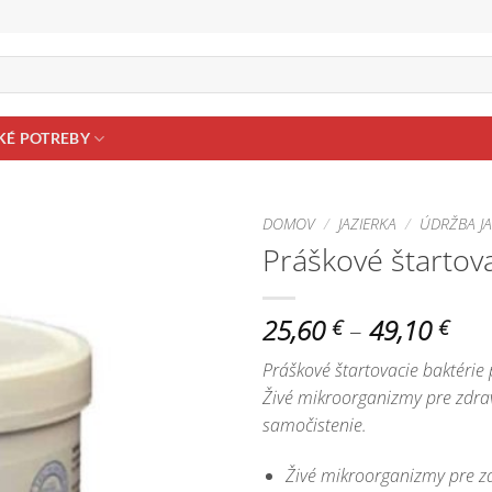
KÉ POTREBY
DOMOV
/
JAZIERKA
/
ÚDRŽBA JA
Práškové štartov
Pridať do
zoznamu
obľúbených!
Pric
25,60
–
49,10
€
€
ran
Práškové štartovacie baktérie p
25,
Živé mikroorganizmy pre zdrav
thr
samočistenie.
49,
Živé mikroorganizmy pre zd