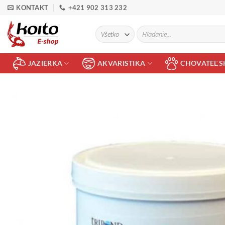
Skip
KONTAKT
+421 902 313 232
to
content
Hľadať:
JAZIERKA
AKVARISTIKA
CHOVATEĽS