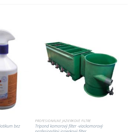
Pridať do
Pridať do
zoznamu
zoznamu
obľúbených!
obľúbených!
PROFESIONÁLNE JAZIERKOVÉ FILTRE
iotikum bez
Tripond komorový filter -viackomorový
profesionálný jazierkový filter