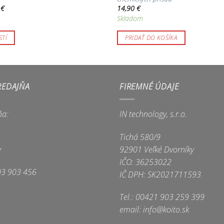
Price
0
€
14,90
€
range:
Skladom
13,00 €
through
25,00 €
TÍ
PRIDAŤ DO KOŠÍKA
REDAJŇA
FIREMNÉ ÚDAJE
ňa:
IN technology, s.r.o.
Tichá 580/9
y
92901 Veľké Dvorníky
IČO: 36253022
03 903 456
IČ DPH: SK2021711593
Tel.: 00421 903 259 399
email: info@koito.sk