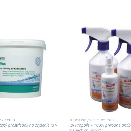
Pridať do
zoznamu
obľúbených!
RAVU VODY
LIEČIVÁ PRE JAZIERKOVÉ RYBY
zený prostriedok na zvýšenie KH-
Koi Propolis – 100% prírodné antib
chemických prísad