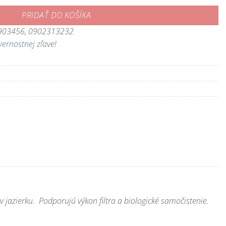
PRIDAŤ DO KOŠÍKA
3903456, 0902313232
vernostnej zľave!
v jazierku. Podporujú výkon filtra a biologické samočistenie.