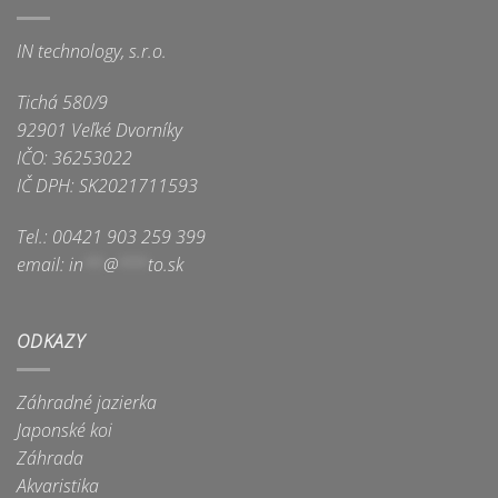
IN technology, s.r.o.
Tichá 580/9
92901 Veľké Dvorníky
IČO: 36253022
IČ DPH: SK2021711593
Tel.: 00421 903 259 399
email:
in
**
@
***
to.sk
ODKAZY
Záhradné jazierka
Japonské koi
Záhrada
Akvaristika