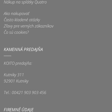
na
Nákup na splátky Quatro
na
stránke
stránke
produktu.
Ako nakupovať
produktu.
Často kladené otázky
Zľavy pre verných zákazníkov
Čo sú cookies?
KAMENNÁ PREDAJŇA
KOITO predajňa:
Kutniky 311
92901 Kutniky
Tel.: 00421 903 903 456
FIREMNÉ ÚDAJE