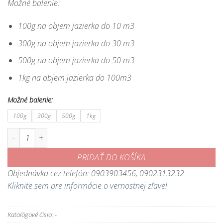
Možné balenie:
100g na objem jazierka do 10 m3
300g na objem jazierka do 30 m3
500g na objem jazierka do 50 m3
1kg na objem jazierka do 100m3
Možné balenie:
100g
300g
500g
1kg
množstvo Sezónne baktérie Bacter Pond - k rýchlej náprave problémov 
PRIDAŤ DO KOŠÍKA
Objednávka cez telefón: 0903903456, 0902313232
Kliknite sem pre informácie o vernostnej zľave!
Katalógové číslo:
-