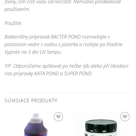
živiny, čím čistí vodu od nečistôt. Nemožno predávkovať
používaním.
Použitie:
Bakteriálny prípravok
BACTER POND
rozmiešajte v
plastovom vedre s vodou z jazierka a rozlejte po hladine.
Vypnite na 3 dni UV lampu.
TIP:
Odporúčame aplikovat po liečbe rýb alebo při likvidacii
rias prípravky
KATA POND
a
SUPER
POND
SÚVISIACE PRODUKTY
Pridať do
Pridať do
zoznamu
zoznamu
obľúbených!
obľúbených!