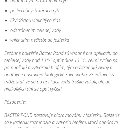
nadmerným prekŕmením rýb
po liečebných kúrách rýb
likvidáciou vlaknitých rias
odstránením zelenej vody
vniknutím nečistôt do jazierka
Sezónne baktérie Bacter Pond sú vhodné pre aplikáciu do
teplejšej vody nad 10 °C optimálne
13 °C
. Veľmi rýchlo sa
pomnožujú a vytvárajú biofilm, tým odstraňujú živiny a
opätovne nastavujú biologickú rovnováhu. Zriedkavo sa
môže stať, že sa po aplikacii voda trošku zakalí, ale do
nielkoľkých dní se opät vyčistí.
Pôsobenie:
BACTER POND nastavuje biorovnováhu v jazierku. Baktérie
sa v jazierku rozmnožia a vytvoria biofilm, ktorý odbúrava