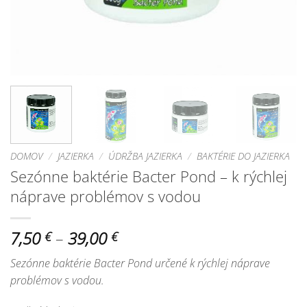
DOMOV
/
JAZIERKA
/
ÚDRŽBA JAZIERKA
/
BAKTÉRIE DO JAZIERKA
Sezónne baktérie Bacter Pond – k rýchlej
náprave problémov s vodou
Price
7,50
–
39,00
€
€
range:
Sezónne baktérie Bacter Pond určené k rýchlej náprave
7,50 €
problémov s vodou.
through
39,00 €