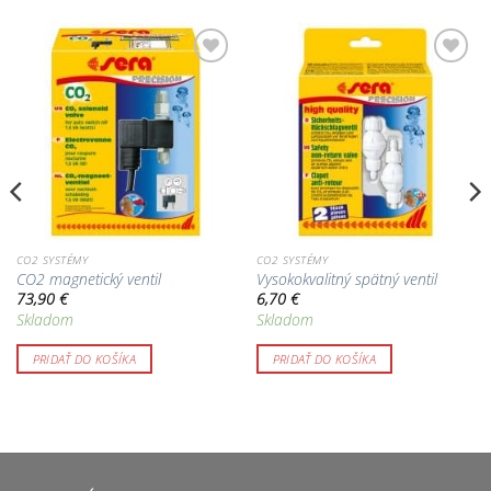
Pridať do
Pridať do
zoznamu
zoznamu
obľúbených!
obľúbených!
CO2 SYSTÉMY
CO2 SYSTÉMY
CO2 magnetický ventil
Vysokokvalitný spätný ventil
73,90
€
6,70
€
Skladom
Skladom
PRIDAŤ DO KOŠÍKA
PRIDAŤ DO KOŠÍKA