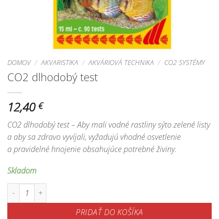
DOMOV
/
AKVARISTIKA
/
AKVÁRIOVÁ TECHNIKA
/
CO2 SYSTÉMY
CO2 dlhodobý test
12,40
€
CO2 dlhodobý test – Aby mali vodné rastliny sýto zelené listy
a aby sa zdravo vyvíjali, vyžadujú vhodné osvetlenie
a pravidelné hnojenie obsahujúce potrebné živiny.
Skladom
množstvo CO2 dlhodobý test
PRIDAŤ DO KOŠÍKA