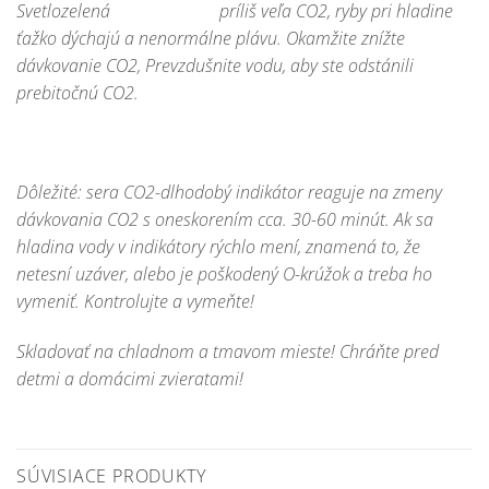
Svetlozelená príliš veľa CO2, ryby pri hladine
ťažko dýchajú a nenormálne plávu. Okamžite znížte
dávkovanie CO2, Prevzdušnite vodu, aby ste odstánili
prebitočnú CO2.
Dôležité:
sera CO2-dlhodobý indikátor
reaguje na zmeny
dávkovania CO2 s oneskorením cca. 30-60 minút. Ak sa
hladina vody v indikátory rýchlo mení, znamená to, že
netesní uzáver, alebo je poškodený O-krúžok a treba ho
vymeniť. Kontrolujte a vymeňte!
Skladovať na chladnom a tmavom mieste! Chráňte pred
detmi a domácimi zvieratami!
SÚVISIACE PRODUKTY