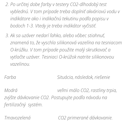
Po určitej dobe farby v testery
CO2-dlhodobý test
vyblednú. V tom prípade treba doplniť akváriovú vodu v
indikátore ako i indikačnú tekutinu podľa popisu v
bodoch 1-3. Vtedy je treba indikátor vyčistiť.
Ak sa uzáver nedarí ľahko, alebo vôbec stiahnuť,
znamená to, že vyschla silikonová vazelína na tesniacom
O-krúžku. V tom prípade použite malý skrutkovač a
vytlačte uzáver. Tesniaci O-krúžok natrite silikonovou
vazelinou.
Farba Situácia, následok, riešenie
Modrá veľmi málo CO2, rastliny trpia,
zvýšte dávkovanie CO2. Postupujte podľa návodu na
fertilizačný systém.
Tmavozelená CO2 primerané dávkovanie.