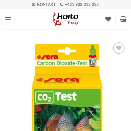
Skip
KONTAKT
+421 902 313 232
to
content
Pridať do
zoznamu
obľúbených!