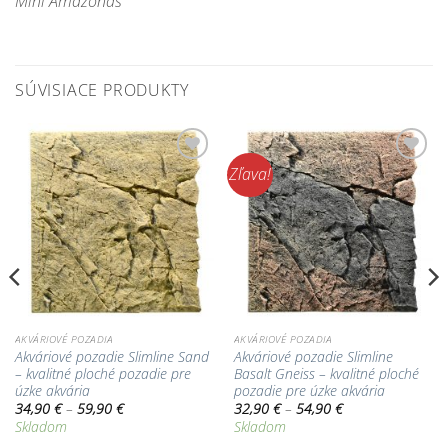
Mini Amazonas
SÚVISIACE PRODUKTY
Zľava!
Pridať do
Pridať do
zoznamu
zoznamu
obľúbených!
obľúbených!
AKVÁRIOVÉ POZADIA
AKVÁRIOVÉ POZADIA
Akváriové pozadie Slimline Sand
Akváriové pozadie Slimline
– kvalitné ploché pozadie pre
Basalt Gneiss – kvalitné ploché
úzke akvária
pozadie pre úzke akvária
Price
Price
34,90
€
–
59,90
€
32,90
€
–
54,90
€
range:
range:
Skladom
Skladom
34,90 €
32,90 €
through
through