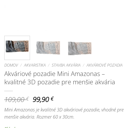
DOMOV
/
AKVARISTIKA
/
STAVBA AKVÁRIA
/
AKVÁRIOVÉ POZADIA
Akváriové pozadie Mini Amazonas –
kvalitné 3D pozadie pre menšie akvária
Pôvodná
Aktuálna
109,00
99,90
€
€
cena
cena
Mini Amazonas je kvalitné 3D akváriové pozadie, vhodné pre
bola:
je:
menšie akvária. Rozmer 60 x 30cm.
109,00 €.
99,90 €.