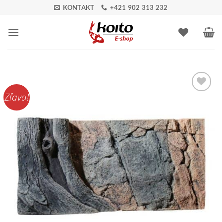
Skip
KONTAKT
+421 902 313 232
to
content
Zľava!
Pridať do
zoznamu
obľúbených!