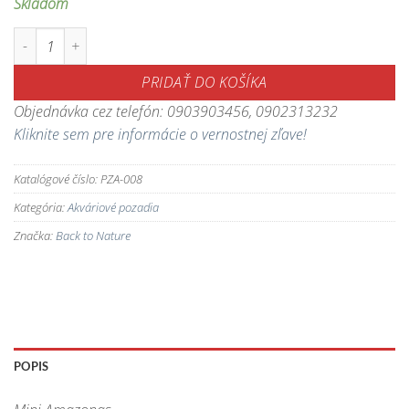
Skladom
množstvo Akváriové pozadie Mini Amazonas - kvalitné 3D pozadie pre 
PRIDAŤ DO KOŠÍKA
Objednávka cez telefón: 0903903456, 0902313232
Kliknite sem pre informácie o vernostnej zľave!
Katalógové číslo:
PZA-008
Kategória:
Akváriové pozadia
Značka:
Back to Nature
POPIS