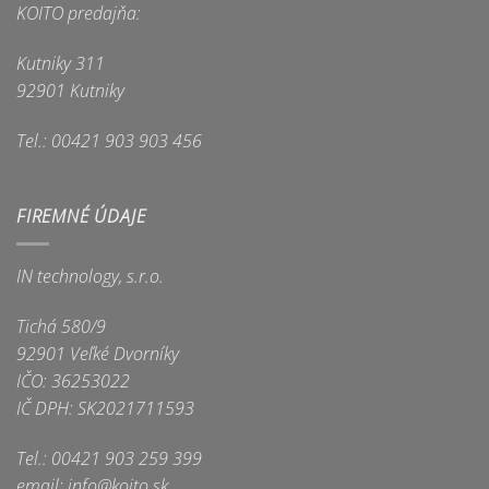
KOITO predajňa:
Kutniky 311
92901 Kutniky
Tel.: 00421 903 903 456
FIREMNÉ ÚDAJE
IN technology, s.r.o.
Tichá 580/9
92901 Veľké Dvorníky
IČO: 36253022
IČ DPH: SK2021711593
Tel.: 00421 903 259 399
email: info@koito.sk