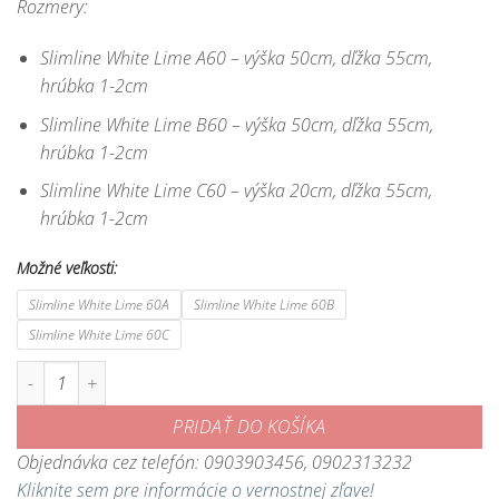
Rozmery:
Slimline White Lime A60 – výška 50cm, dľžka 55cm,
hrúbka 1-2cm
Slimline White Lime B60 – výška 50cm, dľžka 55cm,
hrúbka 1-2cm
Slimline White Lime C60 – výška 20cm, dľžka 55cm,
hrúbka 1-2cm
Možné veľkosti:
Slimline White Lime 60A
Slimline White Lime 60B
Slimline White Lime 60C
množstvo Akváriové pozadie Slimline White Lime - kvalitné ploché pozad
PRIDAŤ DO KOŠÍKA
Objednávka cez telefón: 0903903456, 0902313232
Kliknite sem pre informácie o vernostnej zľave!