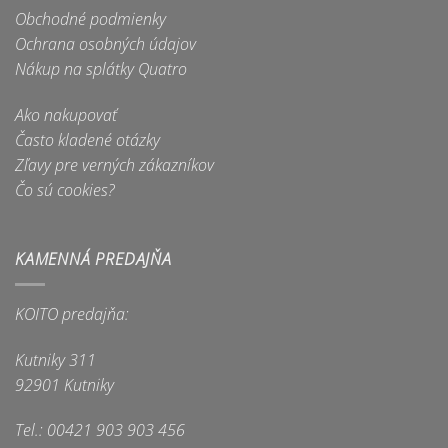
Obchodné podmienky
si
môžete
Ochrana osobných údajov
vybrať
Nákup na splátky Quatro
na
stránke
Ako nakupovať
produktu.
Často kladené otázky
Zľavy pre verných zákazníkov
Čo sú cookies?
KAMENNÁ PREDAJŇA
KOITO predajňa:
Kutniky 311
92901 Kutniky
Tel.: 00421 903 903 456