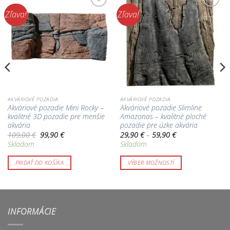
Zľava!
Zľava!
Pridať do
Pridať do
zoznamu
zoznamu
obľúbených!
obľúbených!
AKVÁRIOVÉ POZADIA
AKVÁRIOVÉ POZADIA
Akváriové pozadie Mini Rocky –
Akváriové pozadie Slimline
kvalitné 3D pozadie pre menšie
Amazonas – kvalitné ploché
akvária
pozadie pre úzke akvária
Pôvodná
Aktuálna
Price
109,00
€
99,90
€
29,90
€
–
59,90
€
cena
cena
range:
Skladom
Skladom
bola:
je:
29,90 €
109,00 €.
99,90 €.
through
59,90 €
PRIDAŤ DO KOŠÍKA
VÝBER MOŽNOSTÍ
Tento
produkt
má
viacero
INFORMÁCIE
variantov.
Možnosti