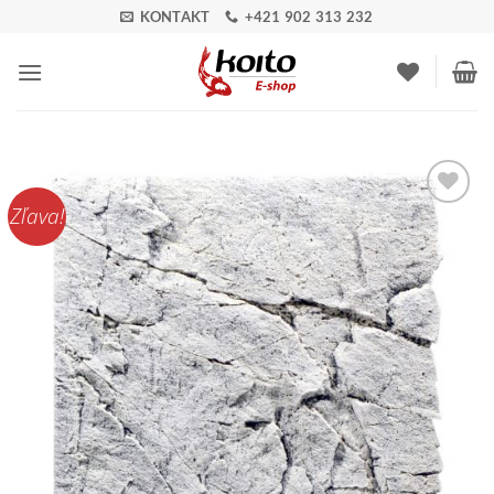
Skip
KONTAKT
+421 902 313 232
to
content
Zľava!
Pridať do
zoznamu
obľúbených!