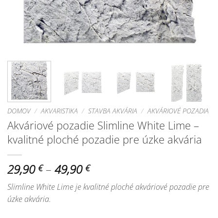
DOMOV
/
AKVARISTIKA
/
STAVBA AKVÁRIA
/
AKVÁRIOVÉ POZADIA
Akváriové pozadie Slimline White Lime –
kvalitné ploché pozadie pre úzke akvária
Price
29,90
–
49,90
€
€
range:
Slimline White Lime je kvalitné ploché akváriové pozadie pre
29,90 €
úzke akvária.
through
49,90 €