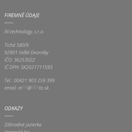
FIREMNÉ ÚDAJE
IN technology, s.r.o.
Tichá 580/9
92901 Veľké Dvorníky
IČO: 36253022
IČ DPH: SK2021711593
Tel.: 00421 903 259 399
email:
in
**
@
***
to.sk
ODKAZY
Záhradné jazierka
Japonské koi