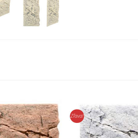
Zľava!
Pridať do
zoznamu
obľúbených!