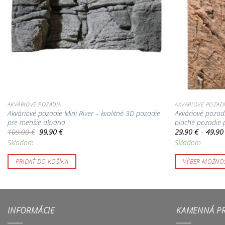
AKVÁRIOVÉ POZADIA
AKVÁRIOVÉ POZAD
Akváriové pozadie Mini River – kvalitné 3D pozadie
Akváriové pozadi
pre menšie akvária
ploché pozadie 
Pôvodná
Aktuálna
109,00
€
99,90
€
29,90
€
–
49,9
cena
cena
Skladom
Skladom
bola:
je:
109,00 €.
99,90 €.
PRIDAŤ DO KOŠÍKA
VÝBER MOŽNOS
Tento
produkt
má
viacero
INFORMÁCIE
KAMENNÁ P
variantov.