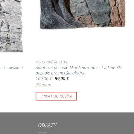
AKVÁRIOVÉ POZADIA
me – kvalitné
Akváriové pozadie Mini Amazonas – kvalitné 3D
pozadie pre menšie akvária
Pôvodná
Aktuálna
109,00
€
99,90
€
cena
cena
Skladom
bola:
je:
109,00 €.
99,90 €.
PRIDAŤ DO KOŠÍKA
ODKAZY