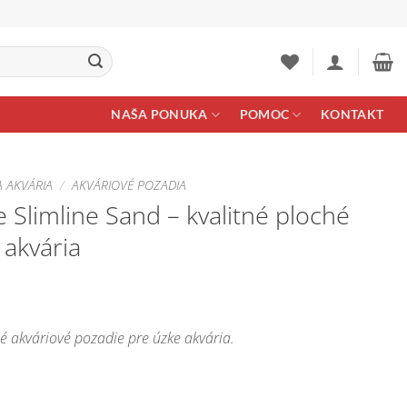
NAŠA PONUKA
POMOC
KONTAKT
A AKVÁRIA
/
AKVÁRIOVÉ POZADIA
 Slimline Sand – kvalitné ploché
 akvária
e
ge:
hé akváriové pozadie pre úzke akvária.
90 €
ough
90 €