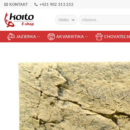
Skip
KONTAKT
+421 902 313 232
to
content
Hľadať:
JAZIERKA
AKVARISTIKA
CHOVATEĽS