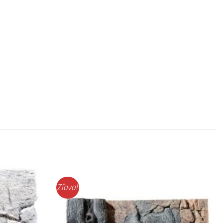
Zľava!
Pridať do
Pridať do
zoznamu
zoznamu
obľúbených!
obľúbených!