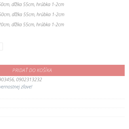
 50cm, dľžka 55cm, hrúbka 1-2cm
 50cm, dľžka 55cm, hrúbka 1-2cm
 20cm, dľžka 55cm, hrúbka 1-2cm
e Sand - kvalitné ploché pozadie pre úzke akvária
PRIDAŤ DO KOŠÍKA
3903456, 0902313232
vernostnej zľave!