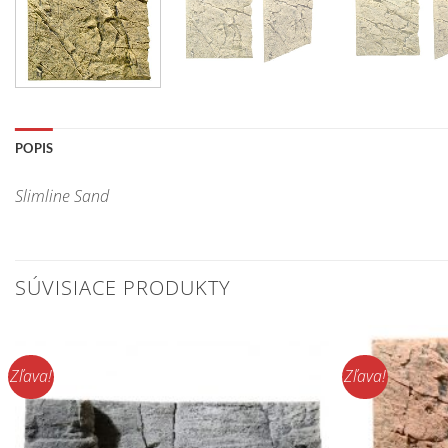
POPIS
Slimline Sand
SÚVISIACE PRODUKTY
Zľava!
Zľava!
Pridať do
zoznamu
obľúbených!