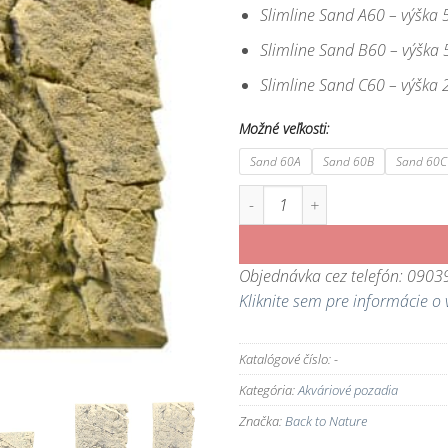
Slimline Sand A60 – výška
Slimline Sand B60 – výška
Slimline Sand C60 – výška
Možné veľkosti:
Sand 60A
Sand 60B
Sand 60C
množstvo Akváriové pozadie Slimlin
Objednávka cez telefón: 090
Kliknite sem pre informácie o 
Katalógové číslo:
-
Kategória:
Akváriové pozadia
Značka:
Back to Nature