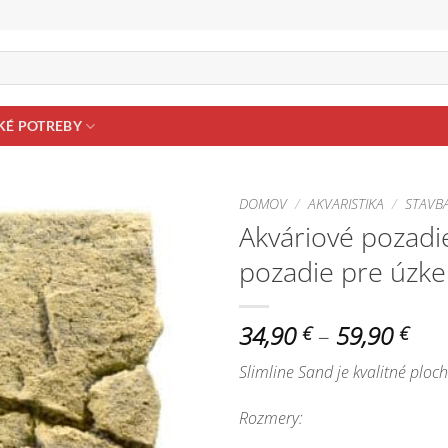
KÉ POTREBY
DOMOV
/
AKVARISTIKA
/
STAVB
Akváriové pozadie
Pridať do
pozadie pre úzke
zoznamu
obľúbených!
Pric
34,90
–
59,90
€
€
ran
Slimline Sand je kvalitné ploc
34,
thr
Rozmery:
59,