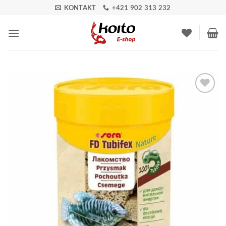
Skip
KONTAKT
+421 902 313 232
to
content
Pridať do
zoznamu
obľúbených!