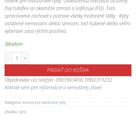
hlavne pre mäsožravé ryby. Osvedčenou metodou očistený
živý tubiflex sa okamžite zmrazí a liofilizuje (FD). Toto
spracovanie zachová v potrave všetky hodnotné látky. Ryby
oslabené nemocami alebo stresom, tiež hubené alebo veľmi
vyberavé zasa rýchlo posilnia.
Skladom
množstvo FD Tubiflex Nature - kvalitné doplnkové krmivo pre akváriové 
PRIDAŤ DO KOŠÍKA
Objednávka cez telefón: 0903903456, 0902313232
Kliknite sem pre informácie o vernostnej zľave!
Kategória:
Krmivá pre akváriové ryby
Značka:
Sera