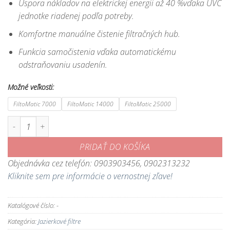
Úspora nákladov na elektrickej energii až 40 %vďaka UVC
jednotke riadenej podľa potreby.
Komfortne manuálne čistenie filtračných hub.
Funkcia samočistenia vďaka automatickému
odstraňovaniu usadenín.
Možné veľkosti:
FiltoMatic 7000
FiltoMatic 14000
FiltoMatic 25000
množstvo FiltoMatic - samočistiaci prietokový filter s UV lampou
PRIDAŤ DO KOŠÍKA
Objednávka cez telefón: 0903903456, 0902313232
Kliknite sem pre informácie o vernostnej zľave!
Katalógové číslo:
-
Kategória:
Jazierkové filtre