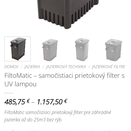
DOMOV
/
JAZIERKA
/
JAZIERKOVÁ TECHNIKA
/
JAZIERKOVÉ FILTRE
FiltoMatic – samočistiaci prietokový filter s
UV lampou
Price
485,75
–
1.157,50
€
€
range:
FiltoMatic samočistiaci prietokový filter pre záhradné
485,75 €
jazierka až do 25m3 bez rýb.
through
1.157,50 €