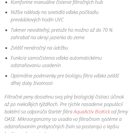
Komfortne manuálne čistenie filtračných hub
Nižšie náklady na svietidlá vďaka počítadlu
prevádzkových hodín UVC
Takmer neviditeľný, pretože ho možno až do 70 %
zahrabať na okraji jazierka do zeme
Zvlášť nenáročný na údržbu
Funkcia samočistenia vďaka automatickému
odstraňovaniu usadenín
Optimálne podmienky pre biológiu filtra vďaka zvlášť
dlhej doby životnosti
Filtračné peny dosiahnu svoj plný biologický čistiaci účinok
až po niekoľkých týždňoch. Pre rýchle nasadenie populácií
baktérií sa odporúča štartér filtra
AquaActiv BioKick
od firmy
OASE. Mikroorganizmy sa usadia vo filtračnom systéme a
odstraňovaním prebytočných živín sa postarajú o lepšiu