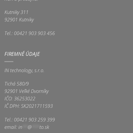
Kutniky 311
92901 Kutniky
Tel.: 00421 903 903 456
FIREMNÉ ÚDAJE
IN technology, s.r.o.
Tichá 580/9
92901 Veľké Dvorníky
IČO: 36253022
IČ DPH: SK2021711593
Tel.: 00421 903 259 399
email:
in
**
@
***
to.sk