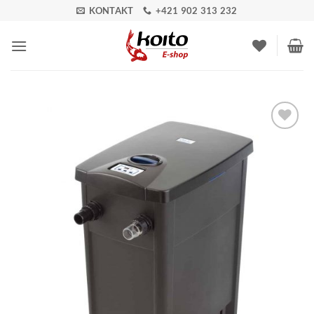
Skip
KONTAKT
+421 902 313 232
to
content
Pridať do
zoznamu
obľúbených!