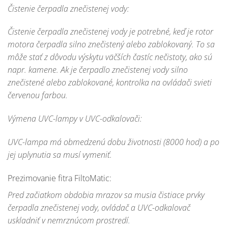
Čistenie čerpadla znečistenej vody:
Čistenie čerpadla znečistenej vody je potrebné, keď je rotor
motora čerpadla silno znečistený alebo zablokovaný. To sa
môže stať z dôvodu výskytu väčších častíc nečistoty, ako sú
napr. kamene. Ak je čerpadlo znečistenej vody silno
znečistené alebo zablokované, kontrolka na ovládači svieti
červenou farbou.
Výmena UVC-lampy v UVC-odkalovači:
UVC-lampa má obmedzenú dobu životnosti (8000 hod) a po
jej uplynutia sa musí vymeniť.
Prezimovanie fitra FiltoMatic:
Pred začiatkom obdobia mrazov sa musia čistiace prvky
čerpadla znečistenej vody, ovládač a UVC-odkalovač
uskladniť v nemrznúcom prostredí
.